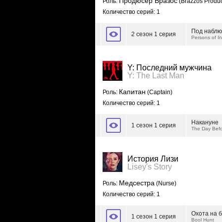
Продюсер Бразос
Роль:
(Brazzos Produc
Количество серий: 1
Под набл
2 сезон 1 серия
Persons of In
Y: Последний мужчина
Y: The Last Man
Капитан
Роль:
(Captain)
Количество серий: 1
Накануне
1 сезон 1 серия
The Day Bef
История Лизи
Lisey's Story
Медсестра
Роль:
(Nurse)
Количество серий: 1
Охота на 
1 сезон 1 серия
Bool Hunt