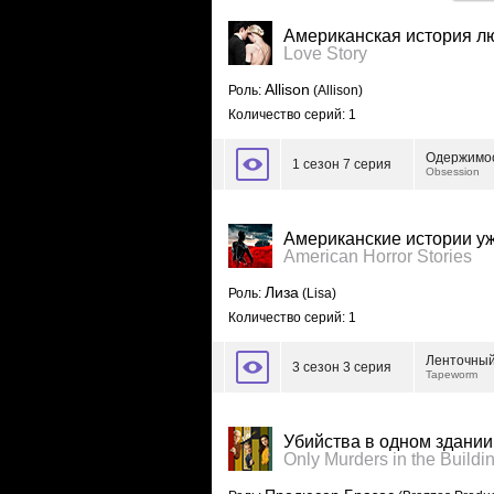
Американская история л
Love Story
Allison
Роль:
(Allison)
Количество серий: 1
Одержимо
1 сезон 7 серия
Obsession
Американские истории у
American Horror Stories
Лиза
Роль:
(Lisa)
Количество серий: 1
Ленточный
3 сезон 3 серия
Tapeworm
Убийства в одном здании
Only Murders in the Buildi