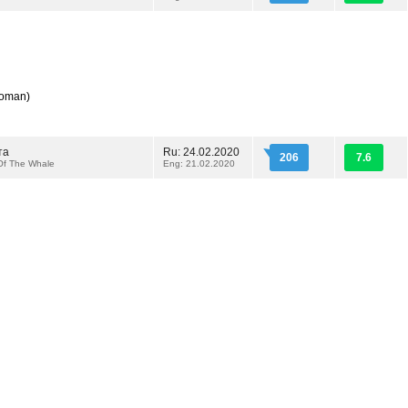
Woman)
та
Ru: 24.02.2020
206
7.6
 Of The Whale
Eng: 21.02.2020