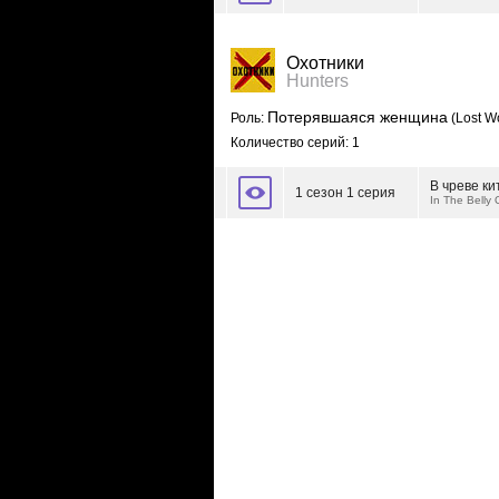
Охотники
Hunters
Потерявшаяся женщина
Роль:
(Lost 
Количество серий: 1
В чреве ки
1 сезон 1 серия
In The Belly