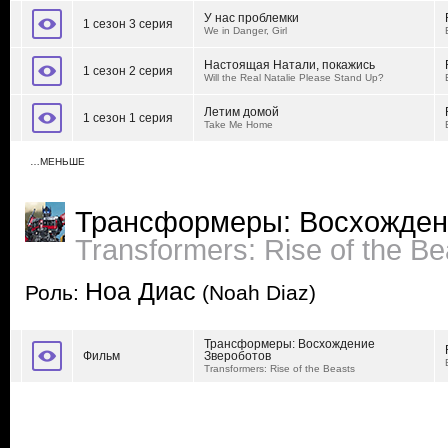
У нас проблемки
1 сезон 3 серия
We in Danger, Girl
Настоящая Натали, покажись
1 сезон 2 серия
Will the Real Natalie Please Stand Up?
Летим домой
1 сезон 1 серия
Take Me Home
…МЕНЬШЕ
Трансформеры: Восхожден
Transformers: Rise of the Be
Ноа Диас
Роль:
(Noah Diaz)
Трансформеры: Восхождение
Фильм
Звероботов
Transformers: Rise of the Beasts