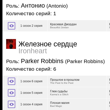
Антонио
Роль:
(Antonio)
Количество серий: 1
Красивая Джордан
1 сезон 2 серия
Beautiful Jordan
Железное сердце
Ironheart
Parker Robbins
Роль:
(Parker Robbins)
Количество серий: 6
Прошлое в прошлом
1 сезон 6 серия
The Past Is the Past
Глюк судьбы
1 сезон 5 серия
Karma's a Glitch
Плохая магия
1 сезон 4 серия
Bad Magic