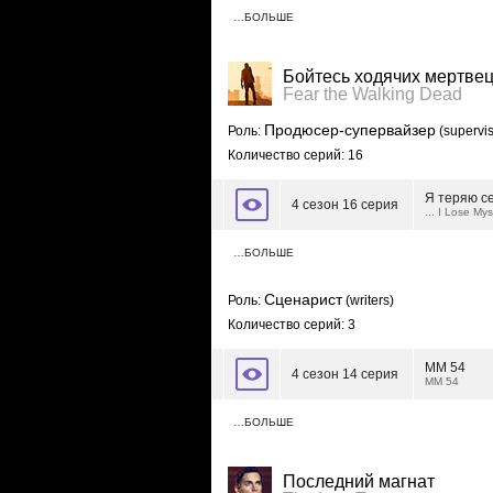
…БОЛЬШЕ
Бойтесь ходячих мертве
Fear the Walking Dead
Продюсер-супервайзер
Роль:
(supervis
Количество серий: 16
Я теряю с
4 сезон 16 серия
... I Lose Mys
…БОЛЬШЕ
Сценарист
Роль:
(writers)
Количество серий: 3
ММ 54
4 сезон 14 серия
MM 54
…БОЛЬШЕ
Последний магнат