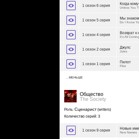
Когда ком
1 сезон 6 серия
Unless You 
Мы знако
1 сезон 5 серия
Do I Know Y
Возврат к 
1 сезон 4 серия
It's All Comi
Джулс
1 сезон 2 серия
Jules
Пилот
1 сезон 1 серия
Pilot
…МЕНЬШЕ
Общество
The Society
Сценарист
Роль:
(writers)
Количество серий: 3
Новые им
1 сезон 9 серия
New Names