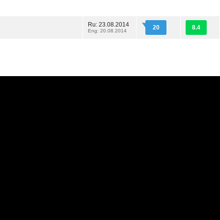
Ru: 23.08.2014
20
8.4
Eng: 20.08.2014
е
|
Официальная группа в VK