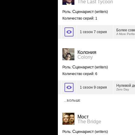
The Last Tycoon
Сценарист
Роль:
(writers)
Количество серий: 1
Более сов
1 сезон 7 серия
A More Perfe
Колония
Colony
Сценарист
Роль:
(writers)
Количество серий: 6
Нулевой д
1 сезон 9 серия
Zero Day
…БОЛЬШЕ
Мост
The Bridge
Сценарист
Роль:
(writers)