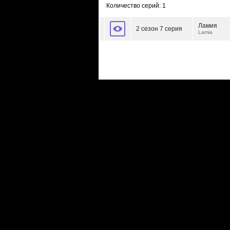
Количество серий: 1
Ламия
2 сезон 7 серия
Lamia
Сериалы
|
Новости
|
Новинки
|
Видео
|
Расписани