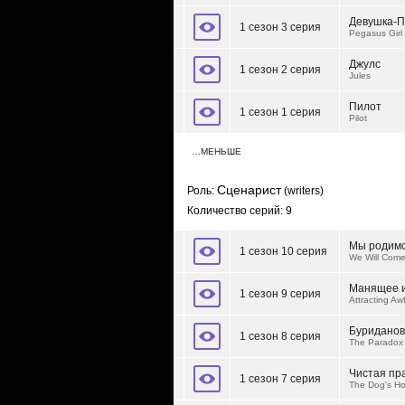
Девушка-П
1 сезон 3 серия
Pegasus Girl
Джулс
1 сезон 2 серия
Jules
Пилот
1 сезон 1 серия
Pilot
…МЕНЬШЕ
Сценарист
Роль:
(writers)
Количество серий: 9
Мы родимс
1 сезон 10 серия
We Will Come
Манящее и
1 сезон 9 серия
Attracting Aw
Буриданов
1 сезон 8 серия
The Paradox 
Чистая пр
1 сезон 7 серия
The Dog's Ho