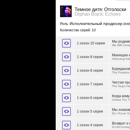
Темное дитя: Отголоски
Orphan Black: Echoes
Исполнительный продюсер
Роль:
(exe
Количество серий: 10
Мы родимс
1 сезон 10 серия
We Will Come
Манящее и
1 сезон 9 серия
Attracting Aw
Буриданов
1 сезон 8 серия
The Paradox 
Чистая пр
1 сезон 7 серия
The Dog's Ho
Когда ком
1 сезон 6 серия
Unless You 
Мы знако
1 сезон 5 серия
Do I Know Y
Возврат к 
1 сезон 4 серия
It's All Comi