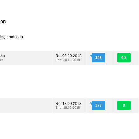
цов
ing producer)
ебя
Ru: 02.10.2018
348
6.8
elf
Eng: 30.09.2018
Ru: 18.09.2018
177
8
Eng: 16.09.2018