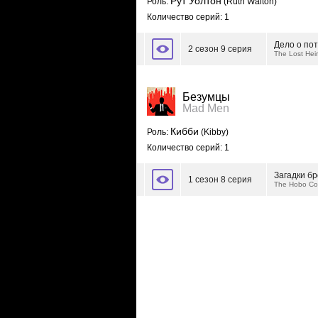
Рут Уолтон
Роль:
(Ruth Walton)
Количество серий: 1
Дело о по
2 сезон 9 серия
The Lost Hei
Безумцы
Mad Men
Кибби
Роль:
(Kibby)
Количество серий: 1
Загадки бр
1 сезон 8 серия
The Hobo C