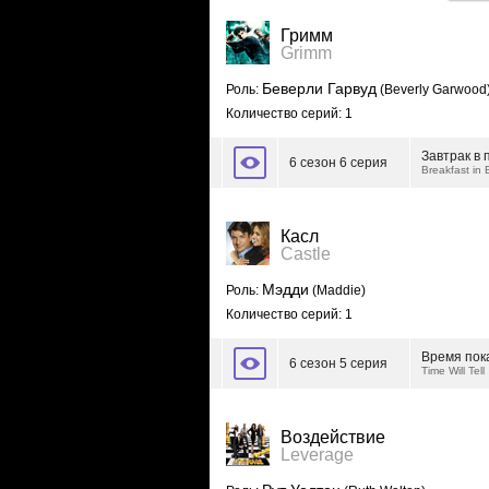
Гримм
Grimm
Беверли Гарвуд
Роль:
(Beverly Garwood
Количество серий: 1
Завтрак в 
6 сезон 6 серия
Breakfast in
Касл
Castle
Мэдди
Роль:
(Maddie)
Количество серий: 1
Время пок
6 сезон 5 серия
Time Will Tell
Воздействие
Leverage