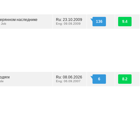
терянном наследнике
Ru: 23.10.2009
136
9.4
r Job
Eng: 09.09.2009
одяги
Ru: 08.06.2026
6
8.2
ode
Eng: 06.09.2007