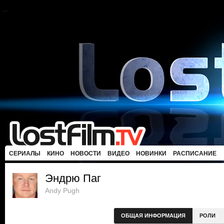
СЕРИАЛЫ
КИНО
НОВОСТИ
ВИДЕО
НОВИНКИ
РАСПИСАНИЕ
Эндрю Паг
Andy Pugh
ОБЩАЯ ИНФОРМАЦИЯ
РОЛИ