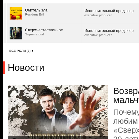
Обитель зла
Исполнительный продюсер
Resident Evil
executive producer
Сверхъестественное
Исполнительный продюсер
Supernatural
executive producer
ВСЕ РОЛИ (2)
Новости
Возвр
мальч
Почему
любим
«Сверх