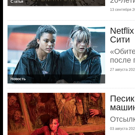
20-лет
Статья
13 сентября 20
Netfli
Сити
«Обите
после 
27 августа 2022
Новость
Песик
маши
Отсылк
03 августа 2022