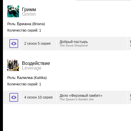
Гримм
Grimm
Бриана
Роль:
(Briana)
Количество серий: 1
Добрый пастырь
2 сезон 5 серия
The Good Shepherd
Воздействие
Leverage
Калилка
Роль:
(Kalilka)
Количество серий: 1
Дело «Ферзевый гамбит»
4 сезон 10 серия
The Queen's Gambit Job