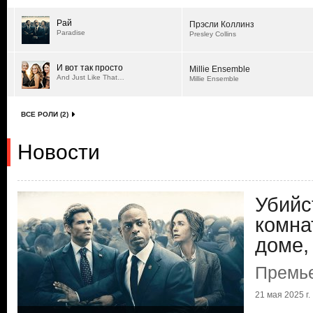
Рай
Прэсли Коллинз
Paradise
Presley Collins
И вот так просто
Millie Ensemble
And Just Like That…
Millie Ensemble
ВСЕ РОЛИ (2)
Новости
Убийс
комна
доме,
Премье
21 мая 2025 г.