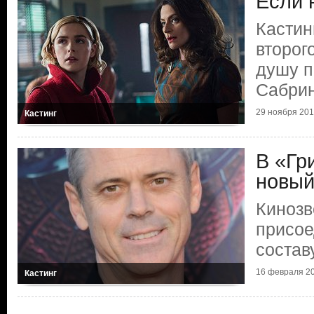
Если 
Кастин
второг
душу 
Сабри
29 ноября 2018
Кастинг
В «Гр
новый
Кинозв
присое
состав
16 февраля 20
Кастинг