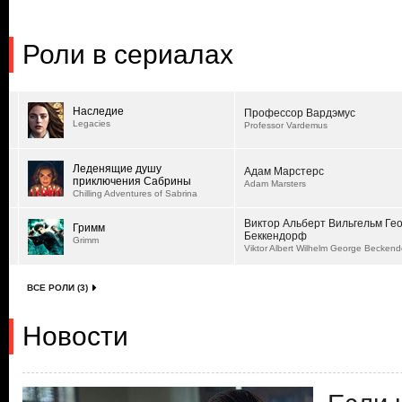
Роли в сериалах
Наследие
Профессор Вардэмус
Legacies
Professor Vardemus
Леденящие душу
Адам Марстерс
приключения Сабрины
Adam Marsters
Chilling Adventures of Sabrina
Виктор Альберт Вильгельм Гео
Гримм
Беккендорф
Grimm
Viktor Albert Wilhelm George Beckend
ВСЕ РОЛИ (3)
Новости