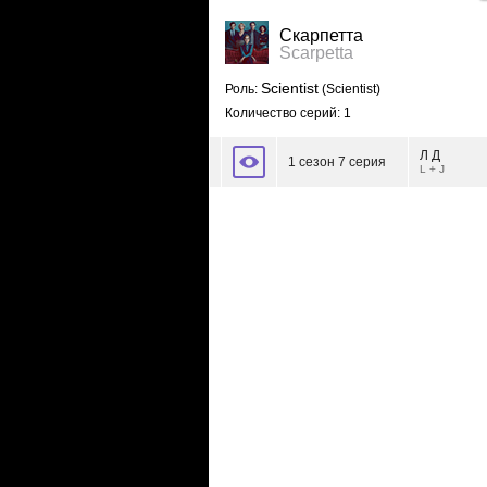
Скарпетта
Scarpetta
Scientist
Роль:
(Scientist)
Количество серий: 1
Л Д
1 сезон 7 серия
L + J