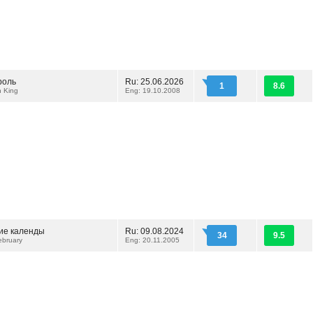
роль
Ru: 25.06.2026
1
8.6
n King
Eng: 19.10.2008
ие календы
Ru: 09.08.2024
34
9.5
ebruary
Eng: 20.11.2005