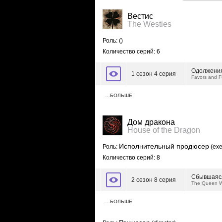
Вестис
The Westies
Роль:
()
Количество серий: 6
Одолжения
1 сезон 4 серия
Favors and F
…БОЛЬШЕ
Дом дракона
House of the Dragon
Исполнительный продюсер
Роль:
(exe
Количество серий: 8
Сбывшаяся
2 сезон 8 серия
The Queen W
…БОЛЬШЕ