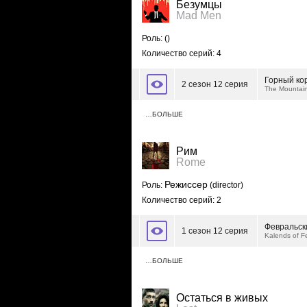
Безумцы
Mad Men
Роль:
()
Количество серий: 4
Горный ко
2 сезон 12 серия
The Mountai
…БОЛЬШЕ
Рим
Rome
Режиссер
Роль:
(director)
Количество серий: 2
Февральск
1 сезон 12 серия
Kalends of F
…БОЛЬШЕ
Остаться в живых