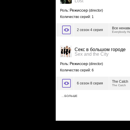
Lost
Режиссер
Роль:
(director)
Количество серий: 1
Все ненав
2 сезон 4 серия
Everybody H
Секс в большом городе
Sex and the City
Режиссер
Роль:
(director)
Количество серий: 6
The Catch
6 сезон 8 серия
The Catch
…БОЛЬШЕ