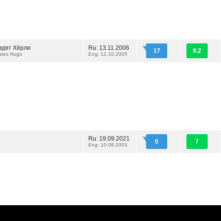
идят Хёрли
Ru: 13.11.2006
17
9.2
ates Hugo
Eng: 12.10.2005
Ru: 19.09.2021
0
7
Eng: 10.08.2003