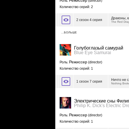
Режиссер
Роль:
(director)
Количество серий: 2
Драконы, 
2 сезон 4 серия
The Red Dra
…БОЛЬШЕ
Голубоглазый самурай
Blue Eye Samurai
Режиссер
Роль:
(director)
Количество серий: 1
Ничто не 
1 сезон 7 серия
Nothing Brok
Электрические сны Филип
Philip K. Dick's Electric D
Режиссер
Роль:
(director)
Количество серий: 1