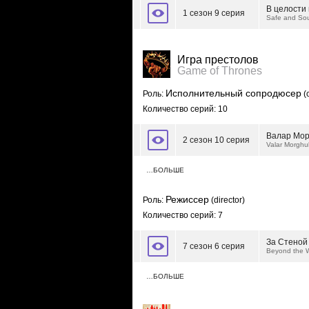
В целости
1 сезон 9 серия
Safe and So
Игра престолов
Game of Thrones
Исполнительный сопродюсер
Роль:
(
Количество серий: 10
Валар Мор
2 сезон 10 серия
Valar Morghul
…БОЛЬШЕ
Режиссер
Роль:
(director)
Количество серий: 7
За Стеной
7 сезон 6 серия
Beyond the W
…БОЛЬШЕ