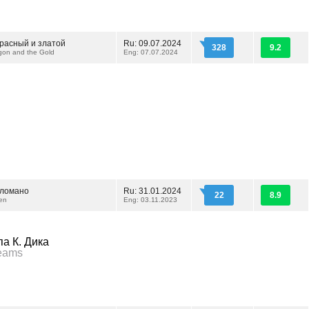
красный и златой
Ru: 09.07.2024
328
9.2
gon and the Gold
Eng: 07.07.2024
сломано
Ru: 31.01.2024
22
8.9
en
Eng: 03.11.2023
а К. Дика
reams