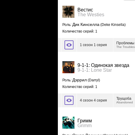
Вестис
The Westies
Дик Кинселла
Роль:
(Deke Kinsella)
Количество серий: 1
Проблемы
1 сезон 1 серия
The Troubles
9-1-1: Одинокая звезда
9-1-1: Lone Star
Дэррил
Роль:
(Darryl)
Количество серий: 1
Трущоба
4 сезон 4 серия
Abandoned
Гримм
Grimm