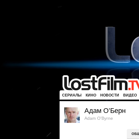
СЕРИАЛЫ
КИНО
НОВОСТИ
ВИДЕО
Адам О’Берн
Adam O'Byrne
ОБ