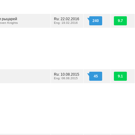
и рыцарей
Ru: 22.02.2016
240
9.7
even Knights
Eng: 19.02.2016
Ru: 10.08.2015
45
9.1
Eng: 08.08.2015