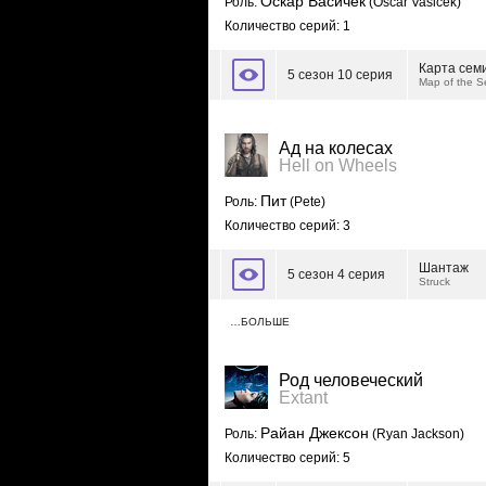
Оскар Васичек
Роль:
(Oscar Vasicek)
Количество серий: 1
Карта сем
5 сезон 10 серия
Map of the S
Ад на колесах
Hell on Wheels
Пит
Роль:
(Pete)
Количество серий: 3
Шантаж
5 сезон 4 серия
Struck
…БОЛЬШЕ
Род человеческий
Extant
Райан Джексон
Роль:
(Ryan Jackson)
Количество серий: 5