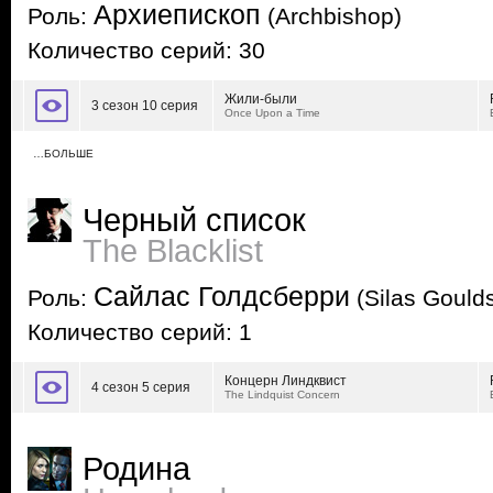
Архиепископ
Роль:
(Archbishop)
Количество серий: 30
Жили-были
3 сезон 10 серия
Once Upon a Time
…БОЛЬШЕ
Черный список
The Blacklist
Сайлас Голдсберри
Роль:
(Silas Goulds
Количество серий: 1
Концерн Линдквист
4 сезон 5 серия
The Lindquist Concern
Родина