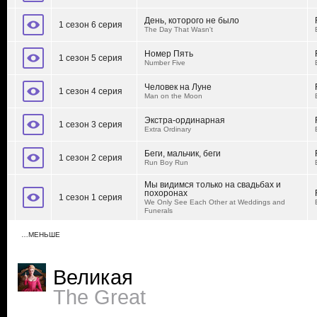
День, которого не было
1 сезон 6 серия
The Day That Wasn't
Номер Пять
1 сезон 5 серия
Number Five
Человек на Луне
1 сезон 4 серия
Man on the Moon
Экстра-ординарная
1 сезон 3 серия
Extra Ordinary
Беги, мальчик, беги
1 сезон 2 серия
Run Boy Run
Мы видимся только на свадьбах и
похоронах
1 сезон 1 серия
We Only See Each Other at Weddings and
Funerals
…МЕНЬШЕ
Великая
The Great