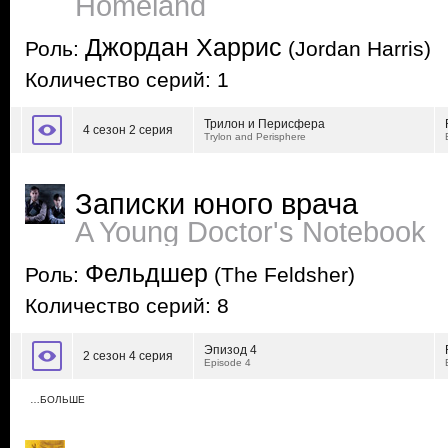
Homeland
Джордан Харрис
Роль:
(Jordan Harris)
Количество серий: 1
Трилон и Перисфера
4 сезон 2 серия
Trylon and Perisphere
Записки юного врача
A Young Doctor's Notebook
Фельдшер
Роль:
(The Feldsher)
Количество серий: 8
Эпизод 4
2 сезон 4 серия
Episode 4
…БОЛЬШЕ