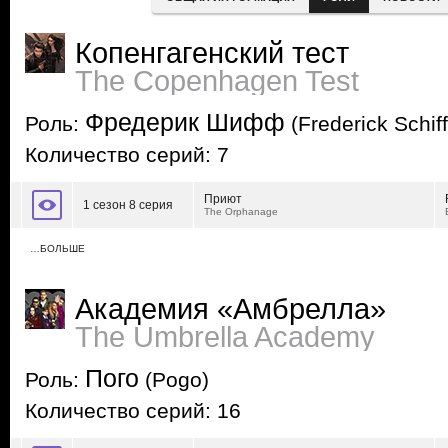
Копенгагенский тест
The Copenhagen Test
Фредерик Шифф
Роль:
(Frederick Schiff
Количество серий: 7
Приют
1 сезон 8 серия
The Orphanage
…БОЛЬШЕ
Академия «Амбрелла»
The Umbrella Academy
Пого
Роль:
(Pogo)
Количество серий: 16