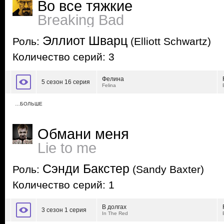
Во все тяжкие
Breaking Bad
Эллиот Шварц
Роль:
(Elliott Schwartz)
Количество серий: 3
Фелина
5 сезон 16 серия
Felina
…БОЛЬШЕ
Обмани меня
Lie to me
Сэнди Бакстер
Роль:
(Sandy Baxter)
Количество серий: 1
В долгах
3 сезон 1 серия
In The Red