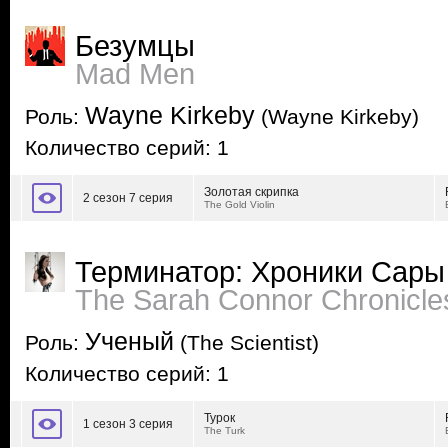
Безумцы
Mad Men
Wayne Kirkeby
Роль:
(Wayne Kirkeby)
Количество серий: 1
Золотая скрипка
2 сезон 7 серия
The Gold Violin
Терминатор: Хроники Сары
The Sarah Connor Chronicle
Ученый
Роль:
(The Scientist)
Количество серий: 1
Турок
1 сезон 3 серия
The Turk