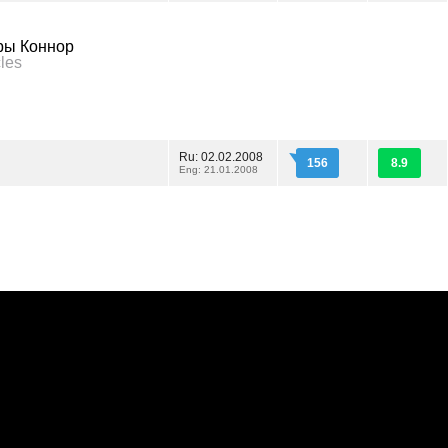
ры Коннор
les
Ru: 02.02.2008
156
8.9
Eng: 21.01.2008