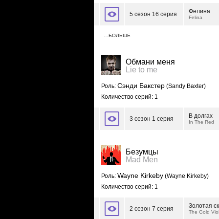
Фелина
5 сезон 16 серия
Felina
…БОЛЬШЕ
Обмани меня
Lie to me
Сэнди Бакстер
Роль:
(Sandy Baxter)
Количество серий: 1
В долгах
3 сезон 1 серия
In The Red
Безумцы
Mad Men
Wayne Kirkeby
Роль:
(Wayne Kirkeby)
Количество серий: 1
Золотая с
2 сезон 7 серия
The Gold Viol