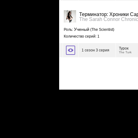
Терминатор: Хроники Са
The Sarah Connor Chronic
Ученый
Роль:
(The Scientist)
Количество серий: 1
Турок
1 сезон 3 серия
The Turk