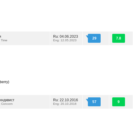
и
Ru: 04.06.2023
29
7.8
 Time
Eng: 12.05.2023
berry)
индквист
Ru: 22.10.2016
57
9
t Concern
Eng: 20.10.2016