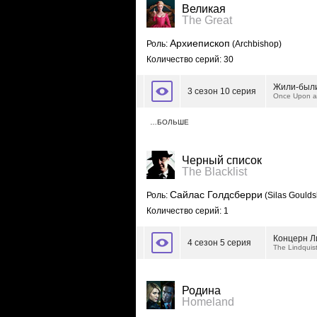
Великая
The Great
Архиепископ
Роль:
(Archbishop)
Количество серий: 30
Жили-был
3 сезон 10 серия
Once Upon a
…БОЛЬШЕ
Черный список
The Blacklist
Сайлас Голдсберри
Роль:
(Silas Goulds
Количество серий: 1
Концерн Л
4 сезон 5 серия
The Lindquis
Родина
Homeland