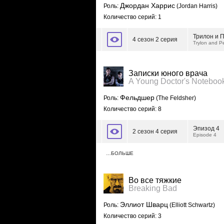
Джордан Харрис
Роль:
(Jordan Harris)
Количество серий: 1
Трилон и 
4 сезон 2 серия
Trylon and P
Записки юного врача
A Young Doctor's Noteboo
Фельдшер
Роль:
(The Feldsher)
Количество серий: 8
Эпизод 4
2 сезон 4 серия
Episode 4
…БОЛЬШЕ
Во все тяжкие
Breaking Bad
Эллиот Шварц
Роль:
(Elliott Schwartz)
Количество серий: 3