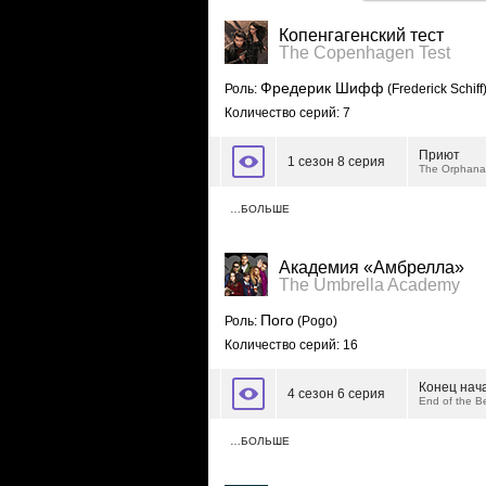
Копенгагенский тест
The Copenhagen Test
Фредерик Шифф
Роль:
(Frederick Schiff
Количество серий: 7
Приют
1 сезон 8 серия
The Orphan
…БОЛЬШЕ
Академия «Амбрелла»
The Umbrella Academy
Пого
Роль:
(Pogo)
Количество серий: 16
Конец нач
4 сезон 6 серия
End of the B
…БОЛЬШЕ