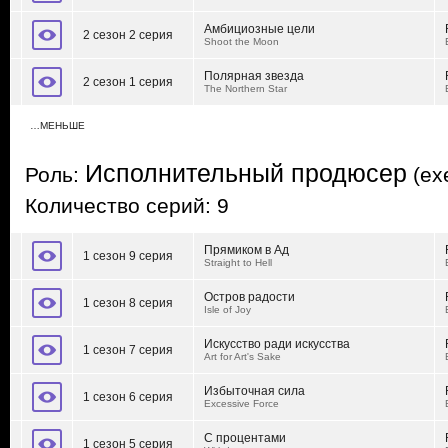
Амбициозные цели
2 сезон 2 серия
Shoot the Moon
Полярная звезда
2 сезон 1 серия
The Northern Star
…МЕНЬШЕ
Исполнительный продюсер
Роль:
(exe
Количество серий: 9
Прямиком в Ад
1 сезон 9 серия
Straight to Hell
Остров радости
1 сезон 8 серия
Isle of Joy
Искусство ради искусства
1 сезон 7 серия
Art for Art's Sake
Избыточная сила
1 сезон 6 серия
Excessive Force
С процентами
1 сезон 5 серия