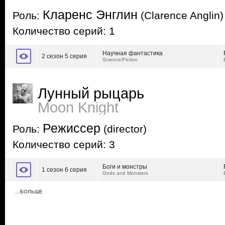
Кларенс Энглин
Роль:
(Clarence Anglin)
Количество серий: 1
Научная фантастика
2 сезон 5 серия
Science/Fiction
Лунный рыцарь
Moon Knight
Режиссер
Роль:
(director)
Количество серий: 3
Боги и монстры
1 сезон 6 серия
Gods and Monsters
…БОЛЬШЕ