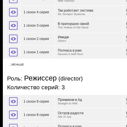
With Interest
Так работает система
1 сезон 4 серия
Sic Semper Systema
В пригоршне своей
1 сезон 3 серия
The Hollow of His Hand
Имидж
1 сезон 2 серия
Optics
Полчаса в раю
1 сезон 1 серия
Heaven's Half Hour
…МЕНЬШЕ
Режиссер
Роль:
(director)
Количество серий: 3
Прямиком в Ад
1 сезон 9 серия
Straight to Hell
Остров радости
1 сезон 8 серия
Isle of Joy
Полчаса в раю