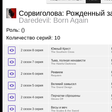
Сорвиголова: Рожденный з
Daredevil: Born Again
Роль:
()
Количество серий: 10
Южный Крест
2 сезон 8 серия
The Southern Cross
Тьма, полная ненависти
2 сезон 7 серия
The Hateful Darkness
Реквием
2 сезон 6 серия
Requiem
Великий замысел
2 сезон 5 серия
The Grand Design
Перчатки сброшены
2 сезон 4 серия
Gloves Off
Весы и меч
2 сезон 3 серия
The Scales & the Sword