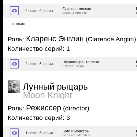
Славная миссия
2 сезон 6 серия
Glorious Purpose
…БОЛЬШЕ
Кларенс Энглин
Роль:
(Clarence Anglin)
Количество серий: 1
Научная фантастика
2 сезон 5 серия
Science/Fiction
Лунный рыцарь
Moon Knight
Режиссер
Роль:
(director)
Количество серий: 3
Боги и монстры
1 сезон 6 серия
Gods and Monsters