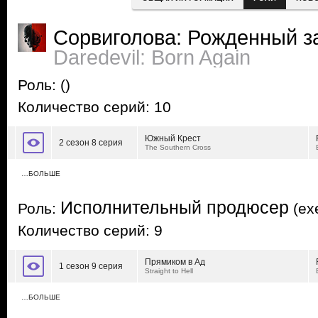
Сорвиголова: Рожденный з
Daredevil: Born Again
Роль:
()
Количество серий: 10
Южный Крест
2 сезон 8 серия
The Southern Cross
…БОЛЬШЕ
Исполнительный продюсер
Роль:
(exe
Количество серий: 9
Прямиком в Ад
1 сезон 9 серия
Straight to Hell
…БОЛЬШЕ