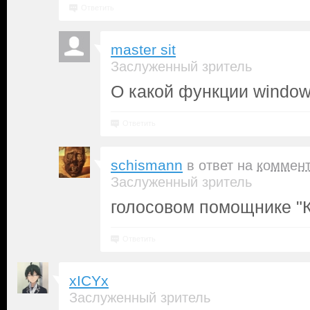
Ответить
master sit
Заслуженный зритель
О какой функции window
Ответить
schismann
в ответ на
коммен
Заслуженный зритель
голосовом помощнике "
Ответить
xICYx
Заслуженный зритель