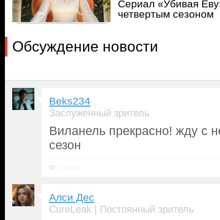
Сериал «Убивая Еву
четвертым сезоном
Обсуждение новости
Beks234
Заслуженный зритель
Виланель прекрасно! жду с 
сезон
Ответить
Алси Дес
|
CureLeak
Постоянный зритель