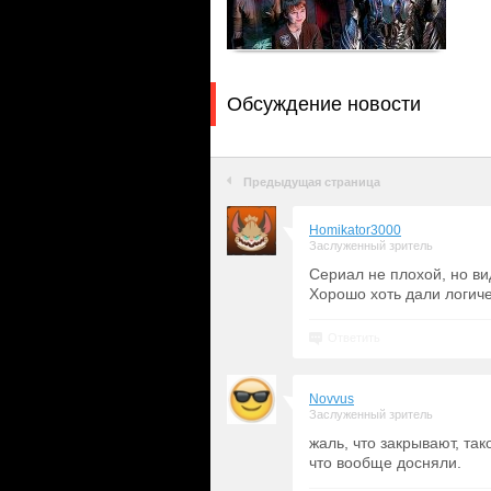
Обсуждение новости
Предыдущая страница
Homikator3000
Заслуженный зритель
Сериал не плохой, но ви
Хорошо хоть дали логиче
Ответить
Novvus
Заслуженный зритель
жаль, что закрывают, та
что вообще досняли.