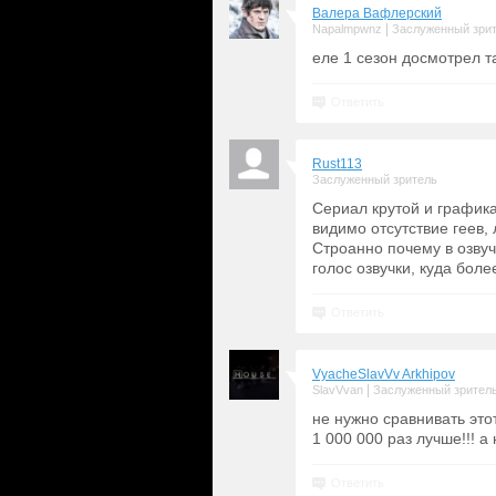
Валера Вафлерский
|
Napalmpwnz
Заслуженный зри
еле 1 сезон досмотрел т
Ответить
Rust113
Заслуженный зритель
Сериал крутой и графика
видимо отсутствие геев,
Строанно почему в озвуч
голос озвучки, куда бол
Ответить
VyacheSlavVv Arkhipov
|
SlavVvan
Заслуженный зрител
не нужно сравнивать это
1 000 000 раз лучше!!! а
Ответить