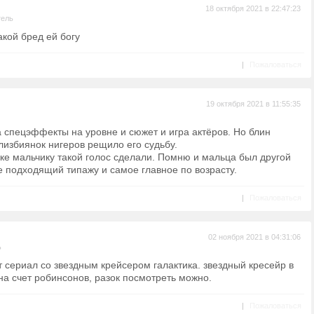
18 октября 2021 в 22:47:23
тель
акой бред ей богу
|
Пожаловаться
19 октября 2021 в 11:55:35
 спецэффекты на уровне и сюжет и игра актёров. Но блин
 лизбиянок нигеров рещило его судьбу.
ке мальчику такой голос сделали. Помню и мальца был другой
ее подходящий типажу и самое главное по возрасту.
|
Пожаловаться
02 ноября 2021 в 04:31:06
ь
т сериал со звездным крейсером галактика. звездный кресейр в
 на счет робинсонов, разок посмотреть можно.
|
Пожаловаться