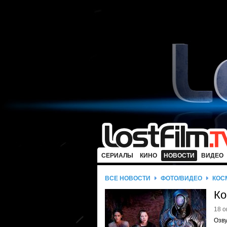
СЕРИАЛЫ
КИНО
НОВОСТИ
ВИДЕО
ВСЕ НОВОСТИ
ФОТО/ВИДЕО
КОС
Ко
18 о
Озву