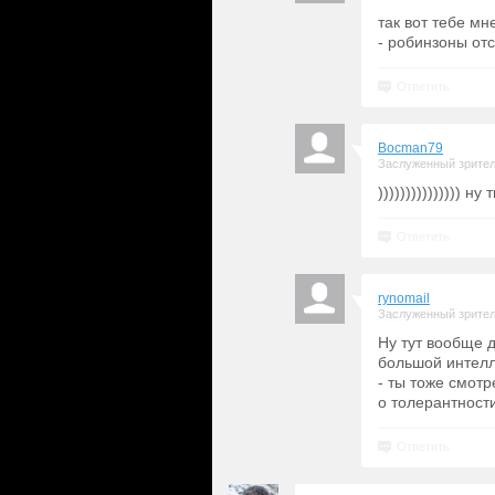
так вот тебе м
- робинзоны отс
Ответить
Bocman79
Заслуженный зрите
))))))))))))))) ну
Ответить
rynomail
Заслуженный зрите
Ну тут вообще д
большой интелл
- ты тоже смотр
о толерантност
Ответить