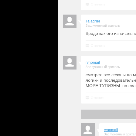
Ответить
Talagriel
Заслуженный зритель
Вроде как его изначальн
Ответить
rynomail
Заслуженный зритель
смотрел все сезоны по м
логики и последовательно
МОРЕ ТУПИЗНЫ. но если 
Ответить
rynomail
Заслуженный зрите