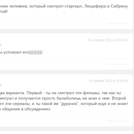
нение человека, который смотрел старгерл, Люцифера и Сабрину
той!
Пожаловаться
31 октября 2021 в 13:15:41
ль
 ты успокоил его)))))))))
Пожаловаться
02 ноября 2021 в 13:45:59
ль
ва варианта. Первый - ты не смотрел эти фильмы, так как ты
ектуал и получается просто балаболишь не зная о чем. Второй
ел эти сериалы, и ты такой же "дурачок", который еще и не знает
и общения в обсуждениях.
Пожаловаться