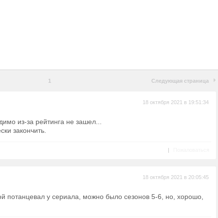
1
Следующая страница
18 октября 2021 в 19:51:34
димо из-за рейтинга не зашел...
ски закончить.
|
Пожаловаться
18 октября 2021 в 20:05:45
кой потанцевал у сериала, можно было сезонов 5-6, но, хорошо,