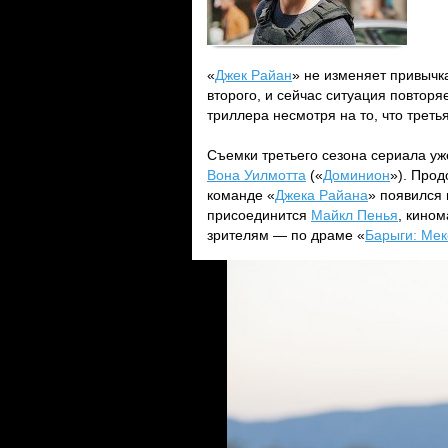
«
Джек Райан
» не изменяет привычк
второго, и сейчас ситуация повтор
триллера несмотря на то, что треть
Съемки третьего сезона сериала уж
Вона Уилмотта
(«
Доминион
»). Прод
команде «
Джека Райана
» появился 
присоединится
Майкл Пенья
, кино
зрителям — по драме «
Барыги: Мек