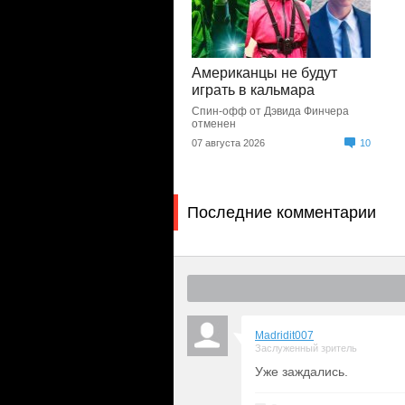
Американцы не будут
играть в кальмара
Спин-офф от Дэвида Финчера
отменен
07 августа 2026
10
Последние комментарии
Madridit007
Заслуженный зритель
Уже заждались.