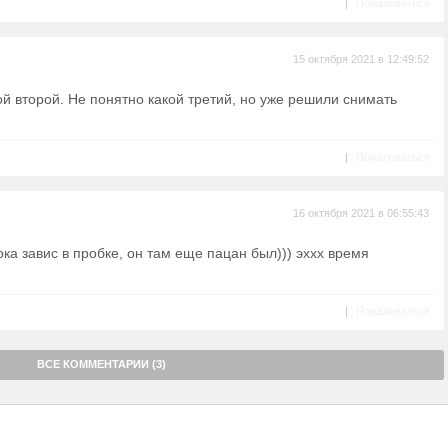
|
Пожаловаться
15 октября 2021 в 12:49:52
й второй. Не понятно какой третий, но уже решили снимать
|
Пожаловаться
16 октября 2021 в 06:55:43
ка завис в пробке, он там еще пацан был))) эххх время
|
Пожаловаться
ВСЕ КОММЕНТАРИИ (3)