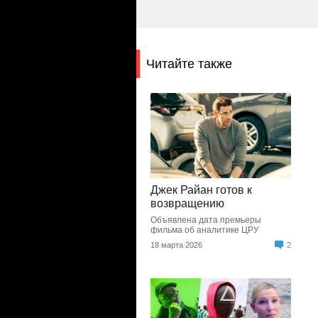
Читайте также
Джек Райан готов к
возвращению
Объявлена дата премьеры
фильма об аналитике ЦРУ
18 марта 2026
2