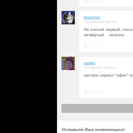
Ответить
MaximSal
Заслуженный зритель
Не плохой первый, плохо
четвёртый... логично.
Ответить
malikin
Постоянный зритель
смотрю сериал "офис" по
Ответить
Оставьте Ваш комментарий: