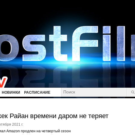
НОВИНКИ
РАСПИСАНИЕ
ек Райан времени даром не теряет
ктября 2021 г.
иал Amazon продлен на четвертый сезон