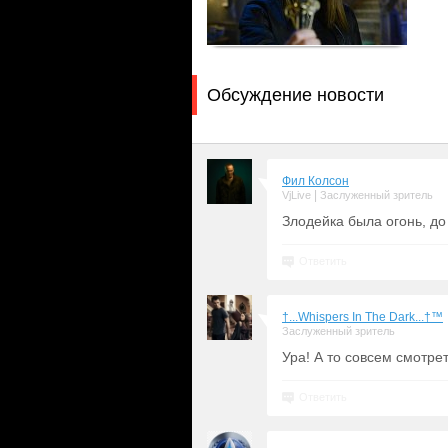
Обсуждение новости
Фил Колсон
|
VjLive
Заслуженный зритель
Злодейка была огонь, до 
Ответить
†...Whispers In The Dark...†™
Заслуженный зритель
Ура! А то совсем смотре
Ответить