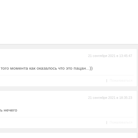
21 сентября 2021 в 13:45:47
того момента как оказалось что это пацан...))
|
Пожаловаться
21 сентября 2021 в 18:35:23
ть нечего
|
Пожаловаться