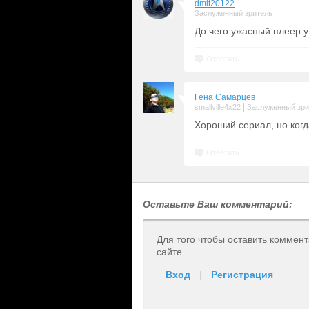
dmit20122
Заслуженный зритель
До чего ужасный плеер у
Ответить
Гена Самарцев
|
smallville4x22
Заслуженный зри
Хороший сериал, но когд
Ответить
Оставьте Ваш комментарий:
Для того чтобы оставить коммен
сайте.
Вход
|
Регистрация