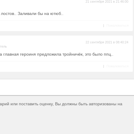
21 сентября 2021 в 21:46:00
 лостов.. Заливали бы на ютюб..
|
Пожаловаться
22 сентября 2021 в 08:40:24
тель
а главная героиня предложила тройничёк, это было ппц..
|
Пожаловаться
тарий или поставить оценку, Вы должны быть авторизованы на