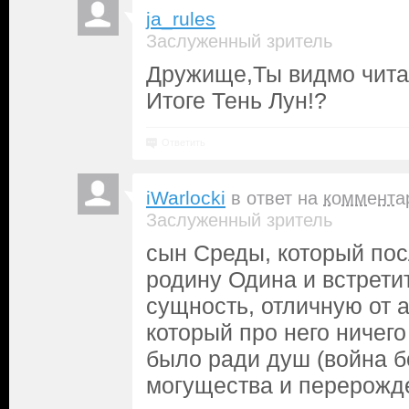
ja_rules
Заслуженный зритель
Дружище,Ты видмо читал
Итоге Тень Лун!?
Ответить
iWarlocki
в ответ на
коммента
Заслуженный зритель
сын Среды, который пос
родину Одина и встретит
сущность, отличную от 
который про него ничего 
было ради душ (война б
могущества и перерожде