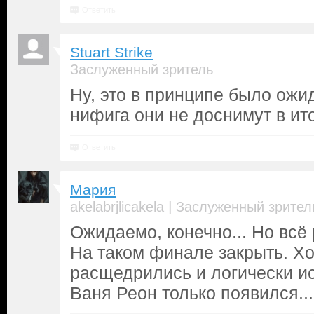
Ответить
Stuart Strike
Заслуженный зритель
Ну, это в принципе было ожи
нифига они не доснимут в ито
Ответить
Мария
|
akelabrjlicakela
Заслуженный зрител
Ожидаемо, конечно... Но всё
На таком финале закрыть. Хо
расщедрились и логически и
Ваня Реон только появился..