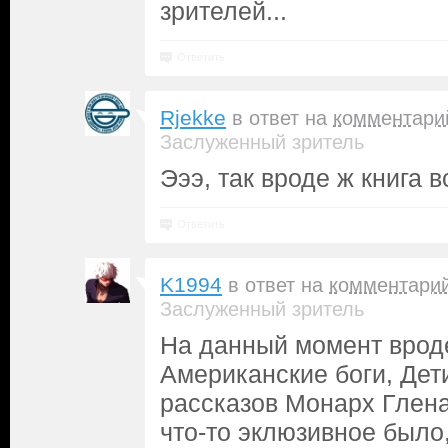
зрителей...
Ответить
Rjekke
в ответ на
комментари
Заслуженный зритель
Эээ, так вроде ж книга в
Ответить
K1994
в ответ на
комментари
Заслуженный зритель
На данный момент вроде
Американские боги, Дет
рассказов Монарх Глена
что-то эклюзивное было