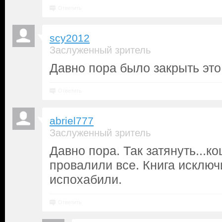
Ответить
scy2012
Заслуженный зритель
Давно пора было закрыть это
Ответить
abriel777
Заслуженный зритель
Давно пора. Так затянуть...к
провалили все. Книга исключ
испохабили.
Ответить