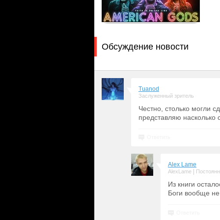
Обсуждение новости
Tuanod
Заслуженный зритель
Честно, столько могли сд
представляю насколько с
Ответить
Alex Lame
|
AlexLame
Постоянн
Из книги остало
Боги вообще не 
Ответить