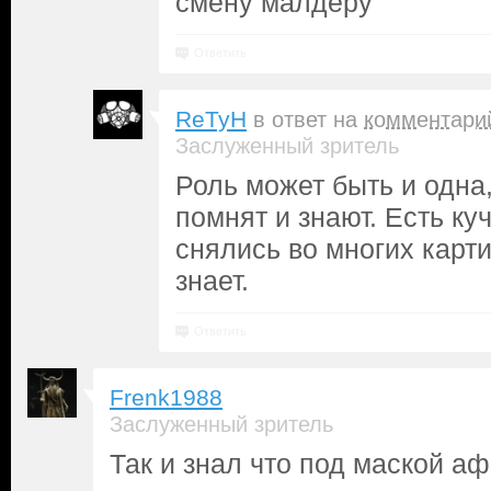
смену малдеру
Ответить
ReTyH
в ответ на
комментари
Заслуженный зритель
Роль может быть и одна,
помнят и знают. Есть ку
снялись во многих карти
знает.
Ответить
Frenk1988
Заслуженный зритель
Так и знал что под маской 