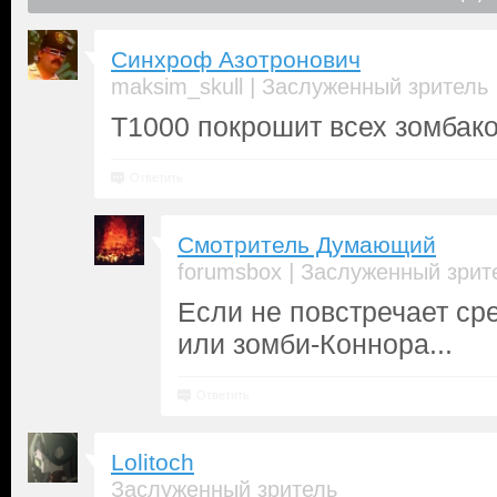
Синхроф Азотронович
|
maksim_skull
Заслуженный зритель
Т1000 покрошит всех зомбако
Ответить
Смотритель Думающий
|
forumsbox
Заслуженный зрит
Если не повстречает ср
или зомби-Коннора...
Ответить
Lolitoch
Заслуженный зритель