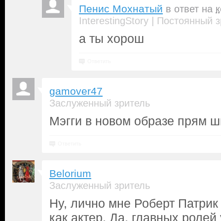
Пенис Мохнатый
в ответ на
|
InterestingStory
Постоянный з
а ты хорош
Ответить
gamover47
Заслуженный зритель
Мэгги в новом образе прям ш
Ответить
Belorium
Заслуженный зритель
Ну, лично мне Роберт Патрик
как актер. Да, главных ролей 