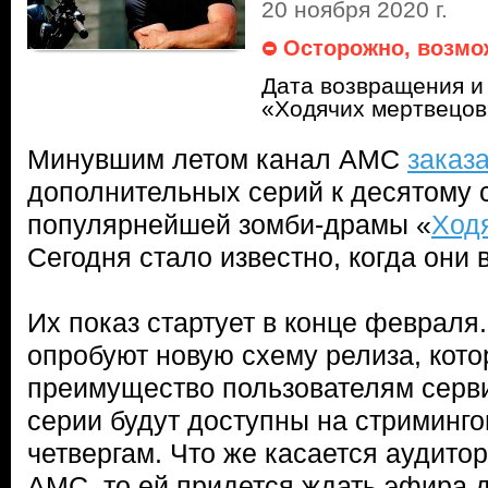
20 ноября 2020 г.
Осторожно, возмо
Дата возвращения и 
«Ходячих мертвецов
Минувшим летом канал AMC
заказ
дополнительных серий к десятому 
популярнейшей зомби-драмы «
Ход
Сегодня стало известно, когда они 
Их показ стартует в конце февраля
опробуют новую схему релиза, кото
преимущество пользователям серв
серии будут доступны на стриминг
четвергам. Что же касается аудито
AMC, то ей придется ждать эфира д