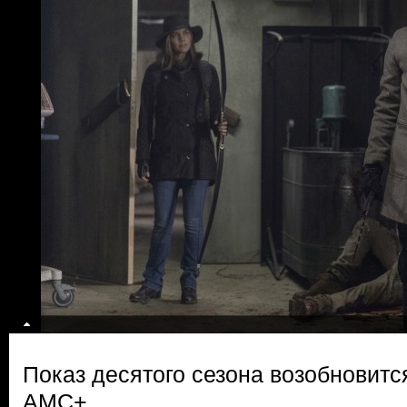
Показ десятого сезона возобновитс
AMC+.