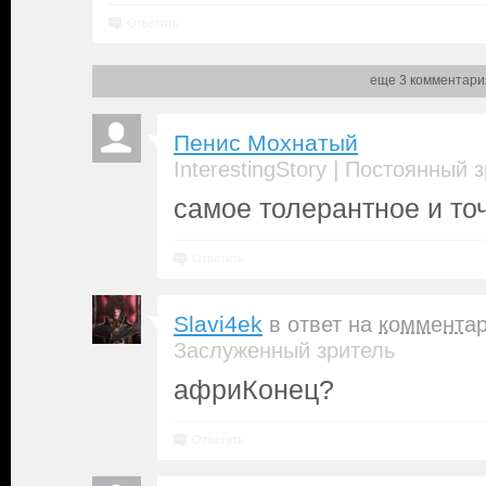
Ответить
еще 3 комментари
Пенис Мохнатый
|
InterestingStory
Постоянный з
самое толерантное и то
Ответить
Slavi4ek
в ответ на
коммента
Заслуженный зритель
африКонец?
Ответить