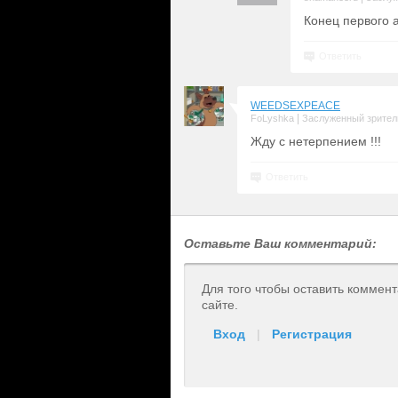
Конец первого 
Ответить
WEEDSEXPEACE
|
FoLyshka
Заслуженный зрител
Жду с нетерпением !!!
Ответить
Оставьте Ваш комментарий:
Для того чтобы оставить коммен
сайте.
Вход
|
Регистрация