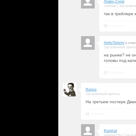
Ловец Снов
|
cambian
Заслуженн
так в трейлере
Ответить
HelloTommy
в отве
Заслуженный зрите
на рынке? не он
головы под кап
Ответить
Ragos
Заслуженный зритель
На третьем постере Джин
Ответить
Ramhat
|
shaman33ru
Заслуж