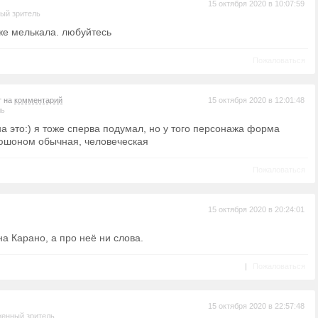
15 октября 2020 в 10:07:59
ый зритель
 же мелькала. любуйтесь
Пожаловаться
т на
комментарий
15 октября 2020 в 12:01:48
ль
а это:) я тоже сперва подумал, но у того персонажа форма
юшоном обычная, человеческая
Пожаловаться
15 октября 2020 в 20:24:01
а Карано, а про неё ни слова.
|
Пожаловаться
15 октября 2020 в 22:57:48
енный зритель