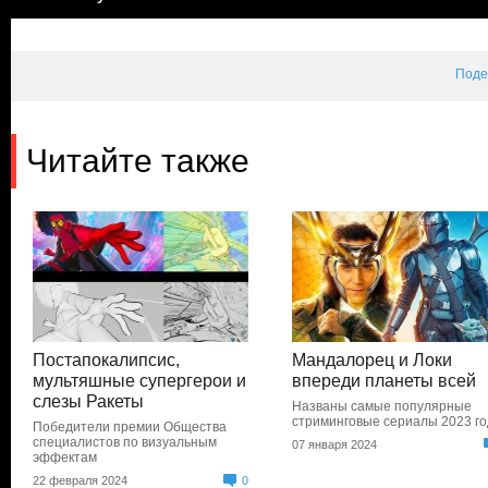
Поде
Читайте также
Постапокалипсис,
Мандалорец и Локи
мультяшные супергерои и
впереди планеты всей
слезы Ракеты
Названы самые популярные
стриминговые сериалы 2023 г
Победители премии Общества
специалистов по визуальным
07 января 2024
эффектам
22 февраля 2024
0