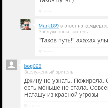
Таков путь! )
Ответить
Mark189
в ответ на
коммента
Заслуженный зритель
"Таков путь!" ахахах улы
Ответить
bog098
Заслуженный зритель
Джину не узнать. Пожирела, 
есть меньше не стала. Совсе
Наташу из красной угрозы
Ответить