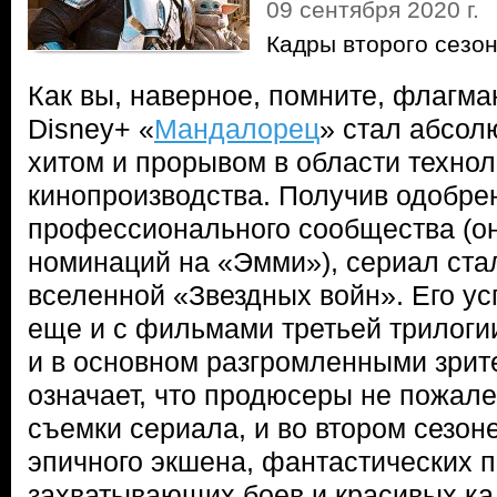
09 сентября 2020 г.
Кадры второго сезо
Как вы, наверное, помните, флагма
Disney+ «
Мандалорец
» стал абсол
хитом и прорывом в области технол
кинопроизводства. Получив одобре
профессионального сообщества (он
номинаций на «Эмми»), сериал стал
вселенной «Звездных войн». Его ус
еще и с фильмами третьей трилоги
и в основном разгромленными зрит
означает, что продюсеры не пожал
съемки сериала, и во втором сезон
эпичного экшена, фантастических 
захватывающих боев и красивых ка