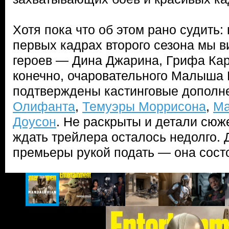
Хотя пока что об этом рано судить
первых кадрах второго сезона мы 
героев — Дина Джарина, Грифа Карг
конечно, очаровательного Малыша Й
подтверждены кастинговые дополн
Олифанта
,
Темуэры Моррисона
,
Ма
Доусон
. Не раскрыты и детали сюже
ждать трейлера осталось недолго. 
премьеры рукой подать — она состо