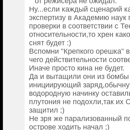
от режисёра не ожидал.
Ну...если каждый сценарий 
экспертизу в Академию наук
проверки в соответствии с Т
относительности,то хрен ка
снят будет :)
Вспомни "Крепкого орешка" в
чего действительности соотв
Иначе просто кина не будет.
Да и вытащили они из бомбы
инициирующий заряд,обычну
водородную начинку оставили
плутония не подохли,так их О
защитил ;)
Не зря же парализованный по
острове ходить начал ;)