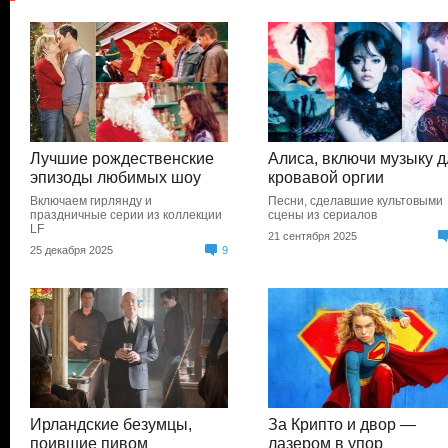
Лучшие рождественские
Алиса, включи музыку д
эпизоды любимых шоу
кровавой оргии
Включаем гирлянду и
Песни, сделавшие культовыми
праздничные серии из коллекции
сцены из сериалов
LF
21 сентября 2025
25 декабря 2025
9
Ирландские безумцы,
За Крипто и двор —
поившие пивом
лазером в упор