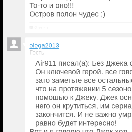
То-то и оно!!!
Остров полон чудес ;)
Ответить
olega2013
Гость
Air911 писал(а): Без Джека
Он ключевой герой. все гов
зато заметьте все остальны
что на протяжении 5 сезоно
помошью к Джеку. Джек осн
него он крутиться, им сери
закончится. И не важно умр
равно будет интересно!
Вот и я говорю что Джек хоть