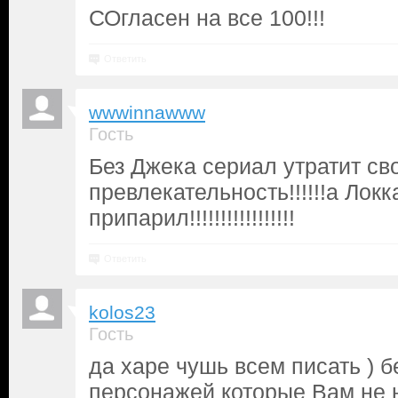
СОгласен на все 100!!!
Ответить
wwwinnawww
Гость
Без Джека сериал утратит св
превлекательность!!!!!!а Локк
припарил!!!!!!!!!!!!!!!!!
Ответить
kolos23
Гость
да харе чушь всем писать ) б
персонажей которые Вам не 