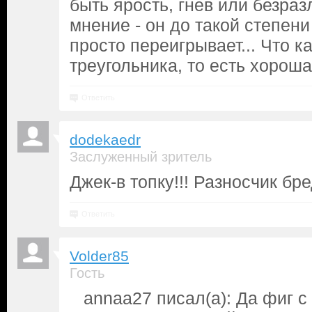
быть ярость, гнев или безра
мнение - он до такой степени
просто переигрывает... Что к
треугольника, то есть хороша
Ответить
dodekaedr
Заслуженный зритель
Джек-в топку!!! Разносчик бре
Ответить
Volder85
Гость
annaa27 писал(а): Да фиг с