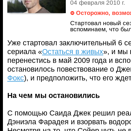
04 февраля 2010 г.
Осторожно, возмо
Стартовал новый се
вспоминаем, что бы
Уже стартовал заключительный 6 с
сериала «
Остаться в живых
», и мы
перенестись в май 2009 года и вспо
остановилось повествование о Дже
Фокс
), и предположить, что его жде
На чем мы остановились
С помощью Саида Джек решил реа
Дэниэла Фарадея и взорвать водор
Несмотря на то, что Сойер чуть не 