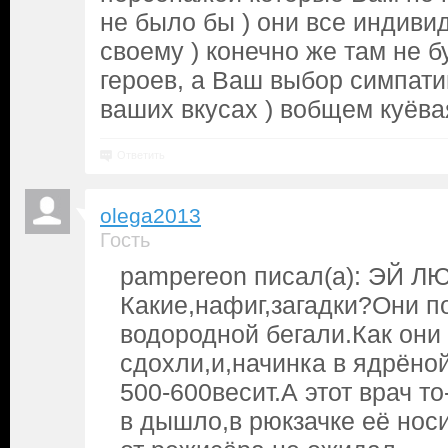
не было бы ) они все индиви
своему ) конечно же там не 
героев, а Ваш выбор симпати
ваших вкусах ) вобщем куёвая
Ответить
olega2013
Гость
pampereon писал(а): ЭЙ ЛЮ
Какие,нафиг,загадки?Они п
водородной бегали.Как они
сдохли,и,начинка в ядрёно
500-600весит.А этот врач т
в дышло,в рюкзачке её нос