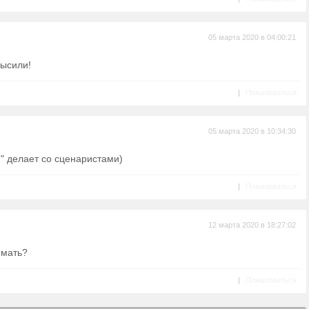
05 марта 2020 в 04:00:21
высили!
|
Пожаловаться
05 марта 2020 в 10:34:30
я" делает со сценаристами)
|
Пожаловаться
12 марта 2020 в 18:27:02
имать?
|
Пожаловаться