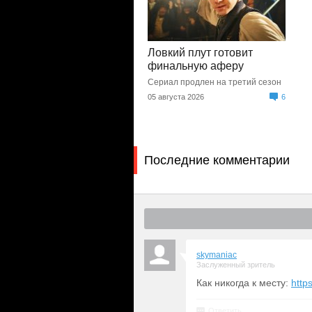
Ловкий плут готовит
финальную аферу
Сериал продлен на третий сезон
05 августа 2026
6
Последние комментарии
skymaniac
Заслуженный зритель
Как никогда к месту:
http
Ответить