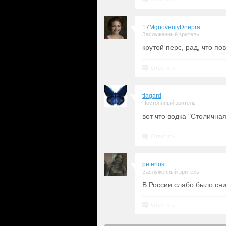
17MgnoveniyDnepra
Заслуженный зритель
крутой перс, рад, что по
Ответить
tiagard
Постоянный зритель
вот что водка "Столична
Ответить
peterlost
Заслуженный зритель
В России слабо было сн
Ответить