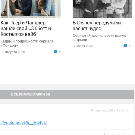
Как Пьер и Чандлер
В Disney передумали
нашли свой «Эбботт и
насчет чудес
Костелло» вайб
Сериал «Чудо-человек» все же
закрыли
Кадры и подробности сериала
«Фонари»
30 июля 2026
15
02 августа 2026
4
ВСЕ КОММЕНТАРИИ (4)
04 марта 2020 в 17:14:38
s://youtu.be/vUfi__Fa4gU
|
Пожаловаться