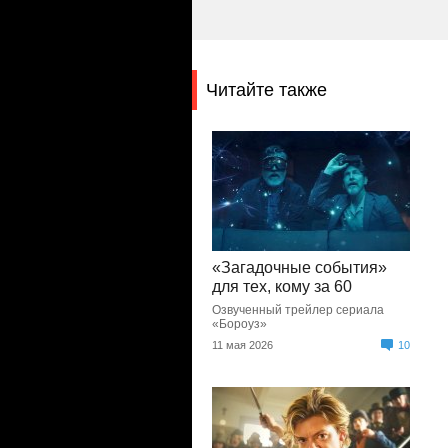
Читайте также
«Загадочные события»
для тех, кому за 60
Озвученный трейлер сериала
«Бороуз»
11 мая 2026
10