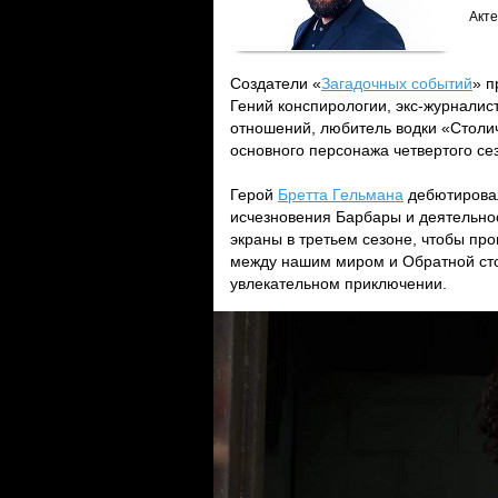
Акте
Создатели «
Загадочных событий
» п
Гений конспирологии, экс-журналист
отношений, любитель водки «Столи
основного персонажа четвертого се
Герой
Бретта Гельмана
дебютировал 
исчезновения Барбары и деятельно
экраны в третьем сезоне, чтобы про
между нашим миром и Обратной сто
увлекательном приключении.