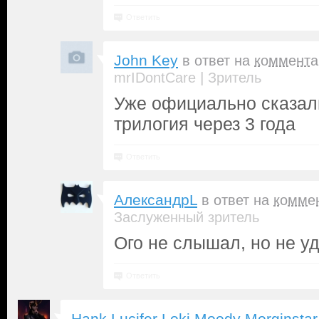
Ответить
John Key
в ответ на
коммента
|
mrIDontCare
Зритель
Уже официально сказали
трилогия через 3 года
Ответить
АлександрL
в ответ на
комме
Заслуженный зритель
Ого не слышал, но не у
Ответить