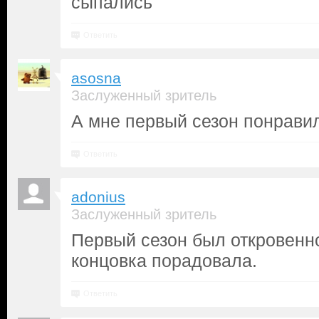
сыпались
Ответить
asosna
Заслуженный зритель
А мне первый сезон понрави
Ответить
adonius
Заслуженный зритель
Первый сезон был откровенн
концовка порадовала.
Ответить