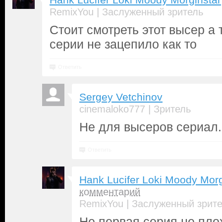
Hank Lucifer Loki Moody Morginstar
|
RemixYou
Заслуженный зритель
Стоит смотреть этот высер а 
серии не зацепило как то
Ответить
Sergey Vetchinov
|
cinemaloko777
Зритель
Не для высеров сериал.
Ответить
Hank Lucifer Loki Moody Mor
комментарий
|
RemixYou
Заслуженный зрит
Не первая серия не пло