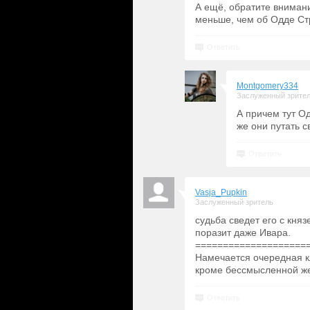
А ещё, обратите внимани
меньше, чем об Одде Ст
Ответить
Montgomery334
Заслуженный зрите
А причем тут Од
же они путать с
Ответить
Vasja_Pupkin
Заслуженный зритель
судьба сведет его с кня
поразит даже Ивара.
====================
Намечается очередная к
кроме бессмысленной ж
Ответить