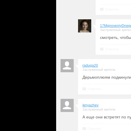
Ответить
17MgnoveniyDnep
Заслуженный зрите
смотреть, чтоб
Ответить
raduga20
Заслуженный зритель
Дерьмоплюям подкинули 
Ответить
iknyazhev
Заслуженный зритель
А еще они встретят по п
Ответить