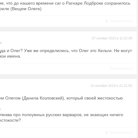
е, что до нашего времени саг о Рагнаре Лодброке сохранилось
реле (Вещем Олеге)
|
Пожаловаться
07 ноября 2019 в 11:52:08
ль
да и Олег? Уже же определились, что Олег это Хельги. Не могут
вои имена.
Пожаловаться
10 октября 2019 в 21:21:55
зем Олегом (Данила Козловский), который своей жестокостью
=
люква про полоумных русских варваров, не знающих ничего
естокости?
|
Пожаловаться