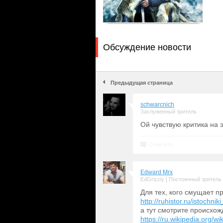
Обсуждение новости
Предыдущая страница
schwarcnich
Заслуженный зритель
Ой чувствую критика на 
Ответить
Edward Mrx
|
EdGrizzly
Постоянный зритель
Для тех, кого смущает п
http://ruhistor.ru/istochni
а тут смотрите происхож
https://ru.wikipedia.org/wik