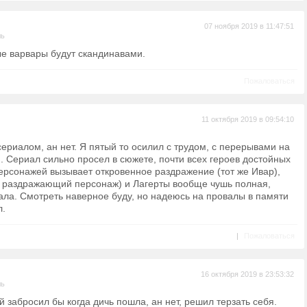
07 ноября 2019 в 11:47:51
ль
е варвары будут скандинавами.
Пожаловаться
11 октября 2019 в 09:54:10
сериалом, ан нет. Я пятый то осилил с трудом, с перерывами на
й. Сериал сильно просел в сюжете, почти всех героев достойных
ерсонажей вызывает откровенное раздражение (тот же Ивар),
 раздражающий персонаж) и Лагерты вообще чушь полная,
ала. Смотреть наверное буду, но надеюсь на провалы в памяти
л.
|
Пожаловаться
16 октября 2019 в 23:53:32
ль
 забросил бы когда дичь пошла, ан нет, решил терзать себя.