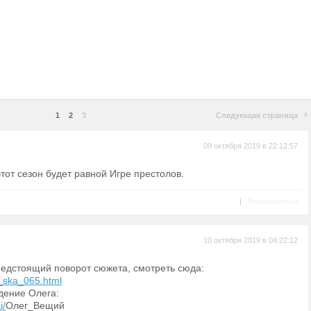
1
2
3
Следующая страница
09 октября 2019 в 22:12:57
этот сезон будет равной Игре престолов.
|
Пожаловаться
10 октября 2019 в 04:22:12
редстоящий поворот сюжета, смотреть сюда:
ki_ska_065.html
дение Олега:
i/
Олег_Вещий