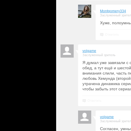
Montgomery334
Заслуженный зрите
Хуже, полоумны
Ответить
volgame
Заслуженный зритель
Я думал уже завязали с 
обед, а тут ещё и шесто
внимания слили, часть п
любовь Хемунда (второй
утрачена динамика сери
чтобы забыть этот сериа
Ответить
volgame
Заслуженный зрите
Согласен, умный