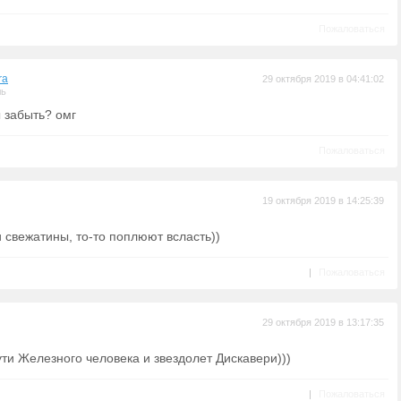
Пожаловаться
ra
29 октября 2019 в 04:41:02
ль
ы забыть? омг
Пожаловаться
19 октября 2019 в 14:25:39
свежатины, то-то поплюют всласть))
|
Пожаловаться
29 октября 2019 в 13:17:35
ути Железного человека и звездолет Дискавери)))
|
Пожаловаться