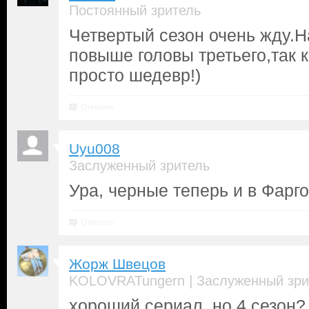
Постоянный зритель
Четвертый сезон очень жду.
повыше головы третьего,так 
просто шедевр!)
Ответить
Uyu008
Заслуженный зритель
Ура, черные теперь и в Фарго
Ответить
Жорж Швецов
|
KOLOVRATungern
Заслуженный зри
хороший сериал, но 4 сезон?