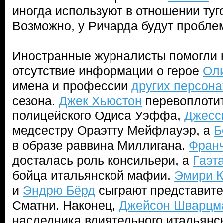
иногда используют в отношении туг
Возможно, у Ричарда будут пробле
Иностранные журналисты помогли 
отсутствие информации о герое
Ол
имена и профессии
других персон
сезона.
Джек Хьюстон
перевоплотит
полицейского Одиса Уэффа,
Джесс
медсестру Ораэтту Мейфлауэр, а
Б
в образе раввина Миллигана.
Франч
досталась роль консильери, а
Гаэт
бойца итальянской мафии.
Эмири 
и
Эндрю Бёрд
сыграют представите
Сматни. Наконец,
Джейсон Шварцм
наследника влиятельного итальянс