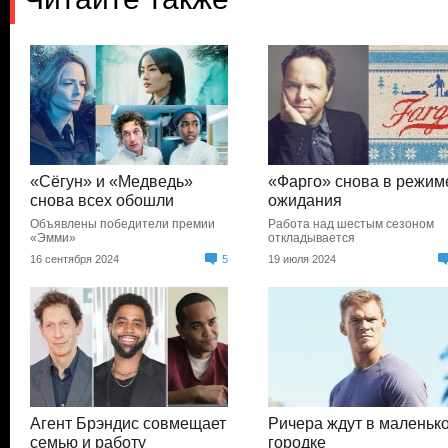
«Сёгун» и «Медведь»
«Фарго» снова в режим
снова всех обошли
ожидания
Объявлены победители премии
Работа над шестым сезоном
«Эмми»
откладывается
16 сентября 2024
5
19 июля 2024
Агент Брэндис совмещает
Ричера ждут в маленьк
семью и работу
городке