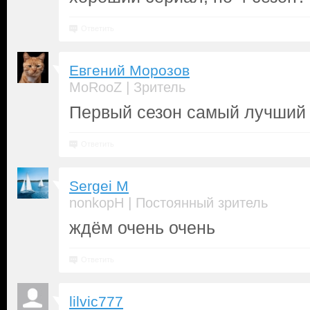
Ответить
Евгений Морозов
|
MoRooZ
Зритель
Первый сезон самый лучший
Ответить
Sergei M
|
nonkopH
Постоянный зритель
ждём очень очень
Ответить
lilvic777