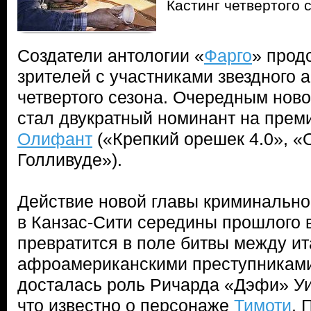
Кастинг четвертого 
Создатели антологии «
Фарго
» прод
зрителей с участниками звездного а
четвертого сезона. Очередным нов
стал двукратный номинант на пре
Олифант
(«Крепкий орешек 4.0», 
Голливуде»).
Действие новой главы криминально
в Канзас-Сити середины прошлого 
превратится в поле битвы между и
афроамериканскими преступникам
досталась роль Ричарда «Дэфи» Уик
что известно о персонаже
Тимоти
. 