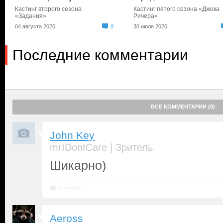
Кастинг второго сезона
Кастинг пятого сезона «Джека
«Задания»
Ричера»
04 августа 2026
0
30 июля 2026
Последние комментарии
ВСЕ КОММЕНТАРИИ (8)
John Key
|
mrIDontCare
Зритель
Шикарно)
Ответить
Aeross