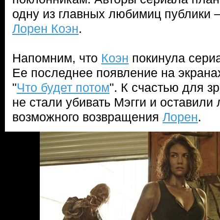
одну из главных любимиц публики 
Лорен Коэн
.
Напомним, что
Коэн
покинула сериа
Ее последнее появление на экрана
"
Что будет потом
". К счастью для з
не стали убивать Мэгги и оставили 
возможного возвращения
Лорен
.