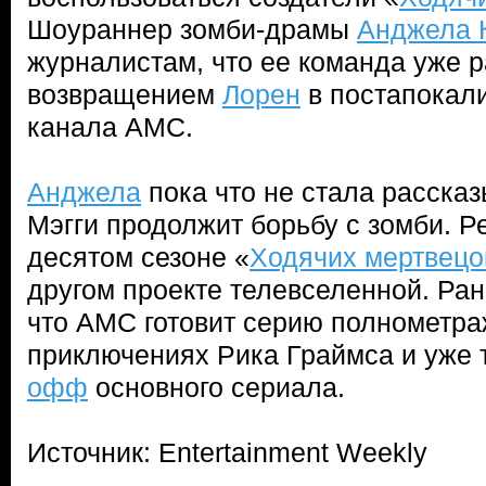
Шоураннер зомби-драмы
Анджела 
журналистам, что ее команда уже р
возвращением
Лорен
в постапокали
канала AMC.
Анджела
пока что не стала рассказы
Мэгги продолжит борьбу с зомби. Р
десятом сезоне «
Ходячих мертвецо
другом проекте телевселенной. Ран
что AMC готовит серию полнометр
приключениях Рика Граймса и уже 
офф
основного сериала.
Источник: Entertainment Weekly