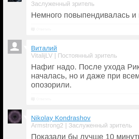
Заслуженный зритель
Немного повыпендивалась и н
Ответить
Виталий
|
VitalijLV
Постоянный зритель
Нафиг надо. После ухода Ри
началась, но и даже при всем
опозорили.
Ответить
Nikolay Kondrashov
|
Armstrong2
Заслуженный зритель
Показали бы лучше 10 минут