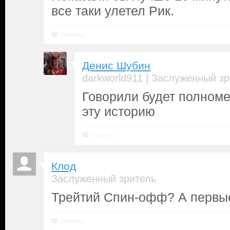
все таки улетел Рик.
Ответить
Денис Шубин
|
darkworld911
Заслуженный зр
Говорили будет полном
эту историю
Ответить
Клод
Заслуженный зритель
Трейтий Спин-офф? А первые
Ответить