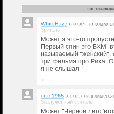
еще 2 комментари
WhiteHaze
в ответ на
коммен
Зритель
Может я что-то пропусти
Первый спин это БХМ, в
называемый "женский", 
три фильма про Рика. 
я не слышал
Ответить
uran1965
в ответ на
коммента
Заслуженный зритель
Может "Черное лето"вт