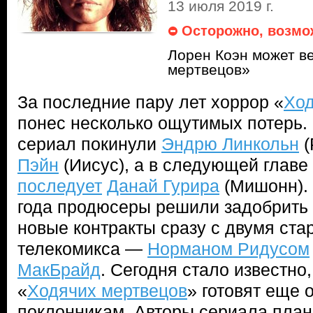
13 июля 2019 г.
Осторожно, возмо
Лорен Коэн может в
мертвецов»
За последние пару лет хоррор «
Ход
понес несколько ощутимых потерь.
сериал покинули
Эндрю Линкольн
(
Пэйн
(Иисус), а в следующей главе
последует
Данай Гурира
(Мишонн). 
года продюсеры решили задобрить 
новые контракты сразу с двумя ст
телекомикса —
Норманом Ридусом
МакБрайд
. Сегодня стало известно,
«
Ходячих мертвецов
» готовят еще 
поклонникам. Авторы сериала план