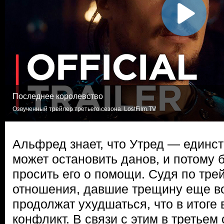
Последнее королевство
Озвученный трейлер третьего сезона. LostFilm.TV
Альфред знает, что Утред — единс
может остановить данов, и потому 
просить его о помощи. Судя по тре
отношения, давшие трещину еще во
продолжат ухудшаться, что в итоге
конфликт. В связи с этим в третьем