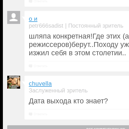
Ответить
о и
|
petr666sadist
Постоянный зритель
шляпа конкретная!Где этих (а
режиссеров)берут..Походу у
изжил себя в этом столетии..
Ответить
chuvella
Заслуженный зритель
Дата выхода кто знает?
Ответить