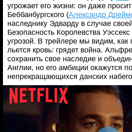
угрожает его жизни: он даже проси
Беббанбургского (
Александр Дрейм
наследнику Эдварду в случае свое
Безопасность Королевства Уэссекс
угрозой. В трейлере мы видим, как 
льется кровь: грядет война. Альфр
сохранить свое наследие и объеди
Англии, но его амбиции окажутся п
непрекращающихся данских набег