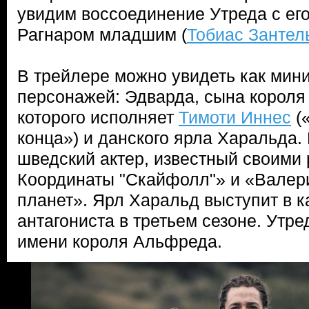
увидим воссоединение Утреда с ег
Рагнаром младшим (
Тобиас Зантел
В трейлере можно увидеть как мин
персонажей: Эдварда, сына короля
которого исполняет
Тимоти Иннес
(
конца») и данского ярла Харальда.
шведский актер, известный своими 
Координаты "Скайфолл"» и «Валери
планет». Ярл Харальд выступит в к
антагониста в третьем сезоне. Утре
имени короля Альфреда.