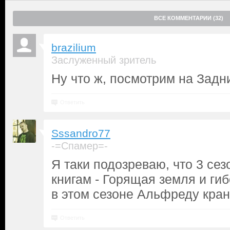
ВСЕ КОММЕНТАРИИ (32)
brazilium
Заслуженный зритель
Ну что ж, посмотрим на Задни
Ответить
Sssandro77
-=Спамер=-
Я таки подозреваю, что 3 сезо
книгам - Горящая земля и гиб
в этом сезоне Альфреду кра
Ответить