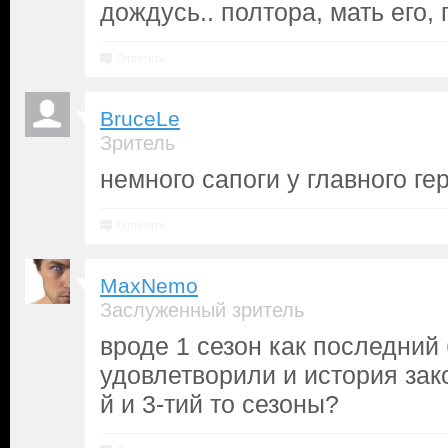
дождусь.. полтора, мать его, 
Ответить
BruceLe
Зритель
немного сапоги у главного ге
Ответить
MaxNemo
Заслуженный зритель
вроде 1 сезон как последний 
удовлетворили и история зако
й и 3-тий то сезоны?