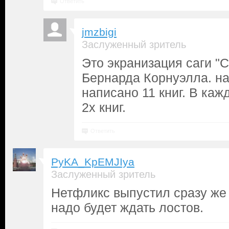
Ответить
jmzbigi
Заслуженный зритель
Это экранизация саги "
Бернарда Корнуэлла. н
написано 11 книг. В каж
2х книг.
Ответить
PyKA_KpEMJIya
Заслуженный зритель
Нетфликс выпустил сразу же 
надо будет ждать лостов.