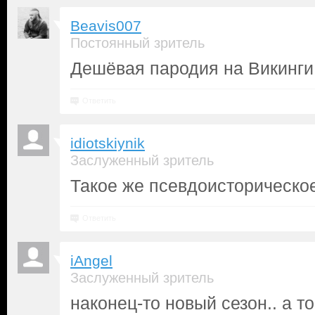
Beavis007
Постоянный зритель
Дешёвая пародия на Викинги 
Ответить
idiotskiynik
Заслуженный зритель
Такое же псевдоисторическое
Ответить
iAngel
Заслуженный зритель
наконец-то новый сезон.. а то