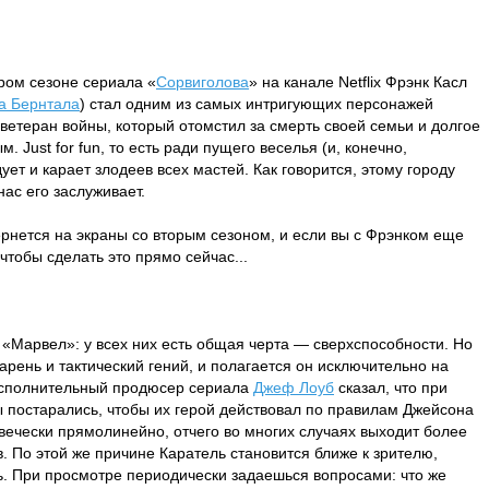
ром сезоне сериала «
Сорвиголова
» на канале Netflix Фрэнк Касл
а Бернтала
) стал одним из самых интригующих персонажей
етеран войны, который отомстил за смерть своей семьи и долгое
 Just for fun, то есть ради пущего веселья (и, конечно,
ует и карает злодеев всех мастей. Как говорится, этому городу
нас его заслуживает.
рнется на экраны со вторым сезоном, и если вы с Фрэнком еще
чтобы сделать это прямо сейчас...
 «Марвел»: у всех них есть общая черта — сверхспособности. Но
арень и тактический гений, и полагается он исключительно на
Исполнительный продюсер сериала
Джеф Лоуб
сказал, что при
ы постарались, чтобы их герой действовал по правилам Джейсона
вечески прямолинейно, отчего во многих случаях выходит более
в. По этой же причине Каратель становится ближе к зрителю,
ь. При просмотре периодически задаешься вопросами: что же