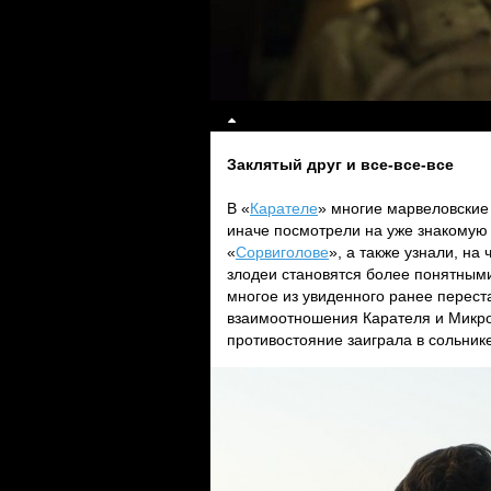
Заклятый друг и все-все-все
В «
Карателе
» многие марвеловские
иначе посмотрели на уже знакомую
«
Сорвиголове
», а также узнали, н
злодеи становятся более понятными
многое из увиденного ранее перест
взаимоотношения Карателя и Микро,
противостояние заиграла в сольник