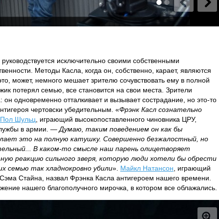
ь руководствуется исключительно своими собственными
енности. Методы Касла, когда он, собственно, карает, являются
то, может, немного мешает зрителю сочувствовать ему в полной
жик потерял семью, все становится на свои места. Зрители
: он одновременно отталкивает и вызывает сострадание, но это-то
антигероя чертовски убедительным. «
Фрэнк Касл сознательно
Пол Шульц
, играющий высокопоставленного чиновника ЦРУ,
службы в армии.
— Думаю, таким поведением он как бы
лает это на полную катушку. Совершенно безжалостный, но
ельный... В каком-то смысле наш парень олицетворяет
ую реакцию сильного зверя, которую люди хотели бы обрести
 их семью так хладнокровно убили
».
Майкл Натансон
, играющий
 Сэма Стайна, назвал Фрэнка Касла антигероем нашего времени.
ажение нашего благополучного мирочка, в котором все облажались.