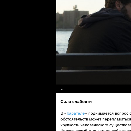
Сила слабости
В «
Карателе
» поднимается вопрос о
обстоятельств может переплавитьс
хрупкость человеческого существова
Человеческий мир сам по себе дово