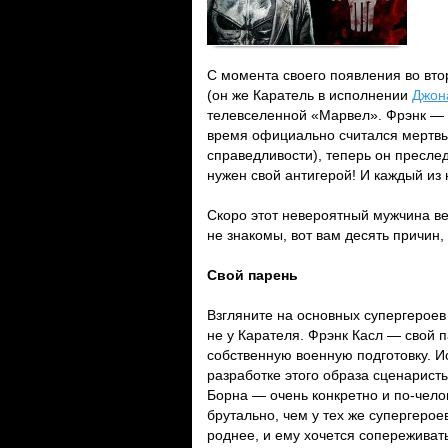
С момента своего появления во вто
(он же Каратель в исполнении
Джон
телевселенной «Марвел». Фрэнк — в
время официально считался мертвым.
справедливости), теперь он преслед
нужен свой антигерой! И каждый из 
Скоро этот невероятный мужчина ве
не знакомы, вот вам десять причин, 
Свой парень
Взгляните на основных супергероев
не у Карателя. Фрэнк Касл — свой п
собственную военную подготовку. 
разработке этого образа сценарист
Борна — очень конкретно и по-чело
брутально, чем у тех же супергерое
роднее, и ему хочется сопереживат