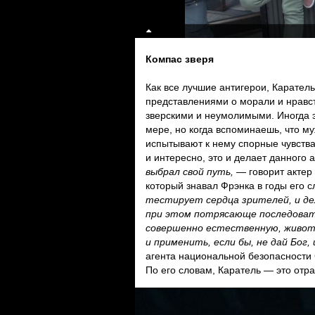
Компас зверя
Как все лучшие антигерои, Карател
представлениями о морали и нравств
зверскими и неумолимыми. Иногда э
мере, но когда вспоминаешь, что му
испытывают к нему спорные чувства
и интересно, это и делает данного 
выбрал свой путь,
— говорит актер
который знавал Фрэнка в годы его 
тестирует сердца зрителей, и де
при этом потрясающе последоват
совершенно естественную, животн
и применить, если бы, не дай Бог,
агента национальной безопасности
По его словам, Каратель — это отр