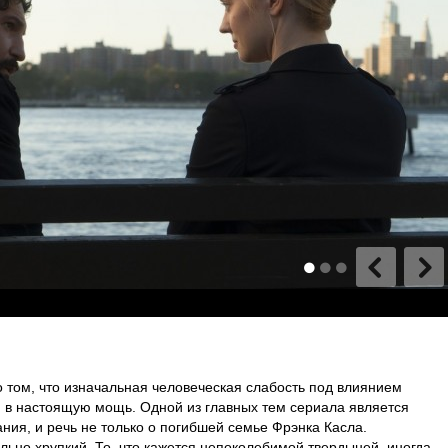
 том, что изначальная человеческая слабость под влиянием
я в настоящую мощь. Одной из главных тем сериала является
ния, и речь не только о погибшей семье Фрэнка Касла.
льно хрупкий. То, что кажется непоколебимой твердыней, иногда