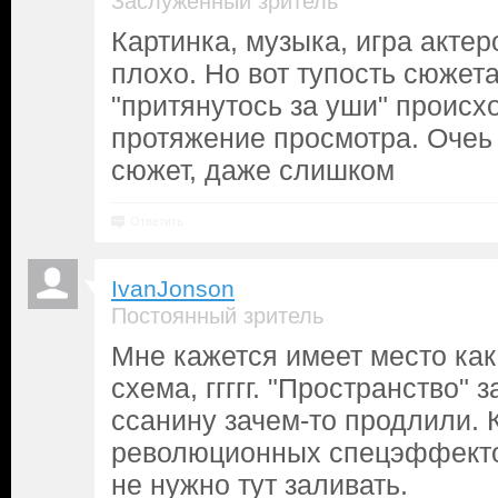
Заслуженный зритель
Картинка, музыка, игра актер
плохо. Но вот тупость сюжет
"притянутось за уши" происх
протяжение просмотра. Оче
сюжет, даже слишком
Ответить
IvanJonson
Постоянный зритель
Мне кажется имеет место ка
схема, ггггг. "Пространство" з
ссанину зачем-то продлили. 
революционных спецэффектов 
не нужно тут заливать.