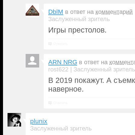
DblM
в ответ на
комментарий
Заслуженный зритель
Игры престолов.
Ответить
ARN NRG
в ответ на
коммент
|
rost622
Заслуженный зритель
В 2019 покажут. А съемк
наверное.
Ответить
plunix
Заслуженный зритель