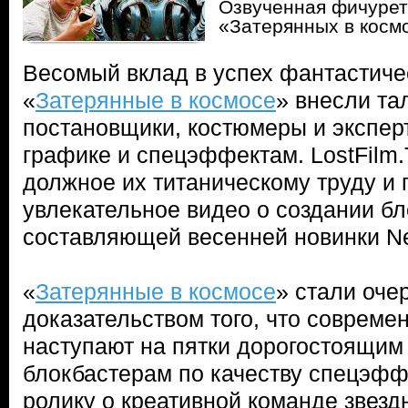
Озвученная фичурет
«Затерянных в косм
Весомый вклад в успех фантастиче
«
Затерянные в космосе
» внесли та
постановщики, костюмеры и экспер
графике и спецэффектам. LostFilm.
должное их титаническому труду и 
увлекательное видео о создании б
составляющей весенней новинки Net
«
Затерянные в космосе
» стали оч
доказательством того, что соврем
наступают на пятки дорогостоящим
блокбастерам по качеству спецэфф
ролику о креативной команде звез