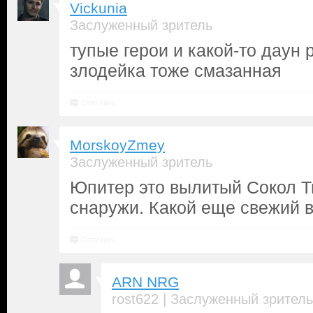
Vickunia
Заслуженный зритель
тупые герои и какой-то даун 
злодейка тоже смазанная
Ответить
MorskoyZmey
Заслуженный зритель
Юпитер это вылитый Сокол 
снаружи. Какой еще свежий 
Ответить
ARN NRG
|
rost622
Заслуженный зритель