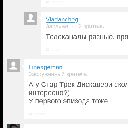
Ответить
Vladancheg
Заслуженный зритель
Телеканалы разные, вряд
Ответить
Lineageman
Заслуженный зритель
А у Стар Трек Дискавери ско
интересно?)
У первого эпизода тоже.
Ответить