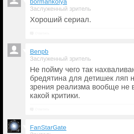
bormankolya
Заслуженный зритель
Хороший сериал.
Ответить
Benpb
Заслуженный зритель
Не пойму чего так нахваливаю
бредятина для детишек ляп н
зрения реализма вообще не 
какой критики.
Ответить
FanStarGate