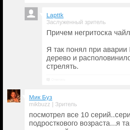
Lapttk
Заслуженный зритель
Причем негритоска чайлд
Я так понял при аварии
дерево и располовинило
стрелять.
Ответить
Мик Буз
|
mikbuzz
Зритель
посмотрел все 10 серий..сер
подросткового возраста...я та