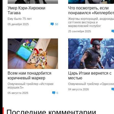
Умер Кэри-Хироюки
Что посмотреть, если
Тагава
понравился «Киллербо
Ему было 75 лет
Жертвы корпораций, андроиды
сеттинге вестерна и
05 декабря 2025
58
марвеловский полубог
25 сентября 2025
Всем нам понадобится
Царь Итаки вернется с
коричневый маркер
местью
Озвученный трейлер «Истории
Озвученный трейлер «Одиссе
игрушек 5»
04 августа 2026
05 августа 2026
6
Последние комментарии