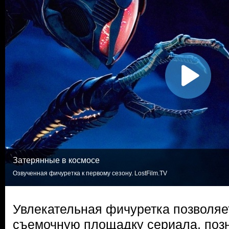
Затерянные в космосе
Озвученная фичуретка к первому сезону. LostFilm.TV
Увлекательная фичуретка позволяет
съемочную площадку сериала, поз