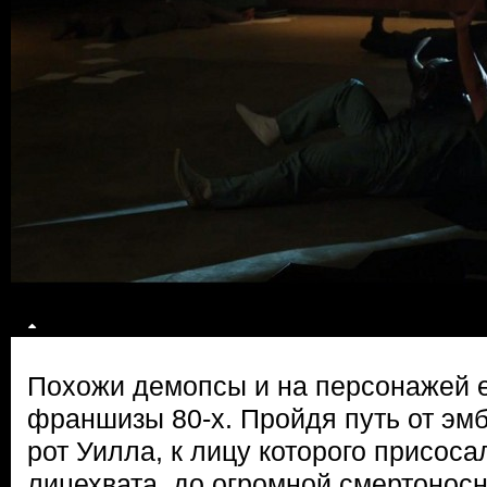
Похожи демопсы и на персонажей 
франшизы 80-х. Пройдя путь от эм
рот Уилла, к лицу которого присос
лицехвата, до огромной смертоносн