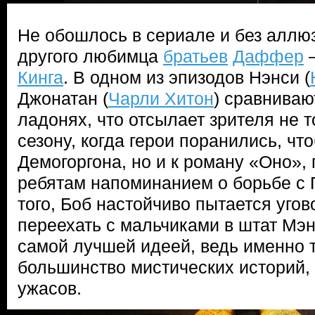
Не обошлось в сериале и без аллюз
другого любимца
братьев
Даффер
—
Кинга
. В одном из эпизодов Нэнси (
Джонатан (
Чарли Хитон
) сравниваю
ладонях, что отсылает зрителя не т
сезону, когда герои поранились, чт
Демогоргона, но и к роману «Оно»,
ребятам напоминанием о борьбе с
того, Боб настойчиво пытается уго
переехать с мальчиками в штат Мэн
самой лучшей идеей, ведь именно 
большинство мистических историй,
ужасов.