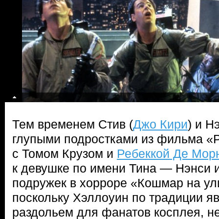
Тем временем Стив (
Джо Кири
) и Н
глупыми подростками из фильма «
с Томом Крузом и
Ребеккой Де Мор
к девушке по имени Тина — Нэнси 
подружек в хорроре «Кошмар на ул
поскольку Хэллоуин по традиции я
раздольем для фанатов косплея, н