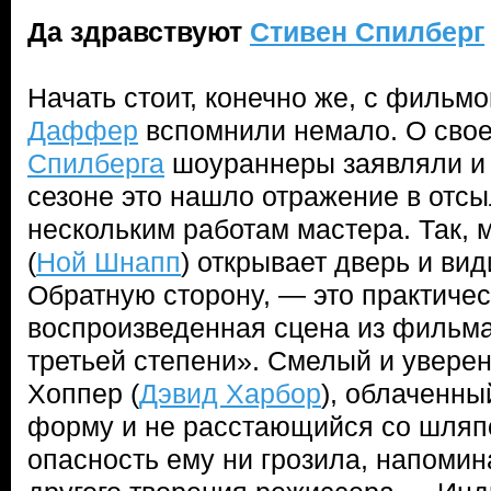
Да здравствуют
Стивен Спилберг
Начать стоит, конечно же, с фильмо
Даффер
вспомнили немало. О свое
Спилберга
шоураннеры заявляли и 
сезоне это нашло отражение в отсы
нескольким работам мастера. Так, 
(
Ной Шнапп
) открывает дверь и вид
Обратную сторону, — это практичес
воспроизведенная сцена из фильма
третьей степени». Смелый и увере
Хоппер (
Дэвид Харбор
), облаченны
форму и не расстающийся со шляпо
опасность ему ни грозила, напомина