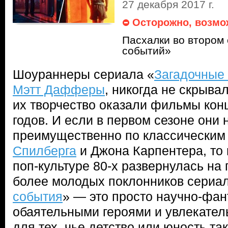
27 декабря 2017 г.
Осторожно, возмо
Пасхалки во втором
событий»
Шоураннеры сериала «
Загадочные
Мэтт Дафферы
, никогда не скрыва
их творчество оказали фильмы конц
годов. И если в первом сезоне они
преимущественно по классическим
Спилберга
и Джона Карпентера, то 
поп-культуре 80-х развернулась на
более молодых поклонников сериал
события
» — это просто научно-фан
обаятельными героями и увлекате
для тех, чье детство или юность та