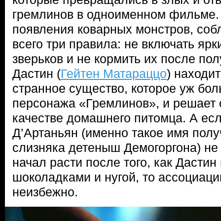
гремлинов в одноименном фильме. 
появления коварных монстров, соб
всего три правила: не включать ярки
зверьков и не кормить их после по
Дастин (
Гейтен Матараццо
) находи
странное существо, которое уж бол
персонажа «Гремлинов», и решает о
качестве домашнего питомца. А есл
Д’Артаньян (именно такое имя пол
слизняка детеныш Демогоргона) не 
начал расти после того, как Дастин
шоколадками и нугой, то ассоциаци
неизбежно.