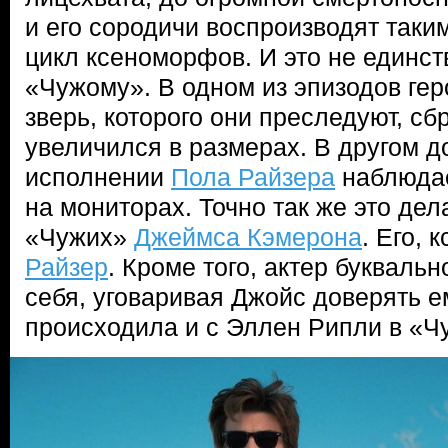
и его сородичи воспроизводят так
цикл ксеноморфов. И это не единст
«Чужому». В одном из эпизодов гер
зверь, которого они преследуют, сб
увеличился в размерах. В другом д
исполнении
Пола Райзера
наблюдае
на мониторах. Точно так же это дел
«Чужих»
Джеймса Кэмерона
. Его, 
Райзер
. Кроме того, актер буквальн
себя, уговаривая Джойс доверять е
происходила и с Эллен Рипли в «Ч