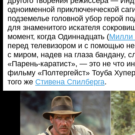
другого творения режиссера — Инд
одноименной приключенческой саги
подземелье головной убор герой п
для знаменитого искателя сокрови
момент, когда Одиннадцать (
Милли 
перед телевизором и с помощью не
с миром, надев на глаза бандану, с
«Парень-каратист», — это не что ин
фильму «Полтергейст» Тоуба Хупер
того же
Стивена Спилберга
.