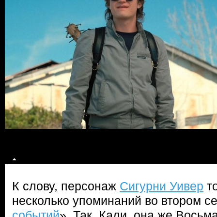
К слову, персонаж
Сигурни Уивер
то
несколько упоминаний во втором се
событий
». Так, Кали, она же Восьма