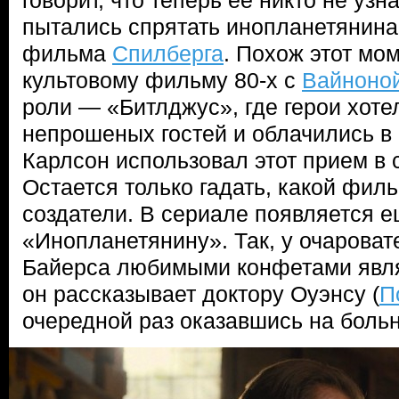
говорит, что теперь ее никто не узна
пытались спрятать инопланетянина
фильма
Спилберга
. Похож этот мо
культовому фильму 80-х с
Вайноно
роли — «Битлджус», где герои хоте
непрошеных гостей и облачились в
Карлсон использовал этот прием в 
Остается только гадать, какой фил
создатели. В сериале появляется е
«Инопланетянину». Так, у очароват
Байерса любимыми конфетами явля
он рассказывает доктору Оуэнсу (
П
очередной раз оказавшись на больн