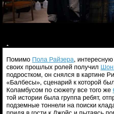
Помимо
Пола Райзера
, интересную
своих прошлых ролей получил
Шон
подростком, он снялся в картине Р
«Балбесы», сценарий к которой бы
Коламбусом по сюжету все того же
той истории была группа ребят, от
подземные тоннели на поиски клада
придя в гости к Джойс и пытаясь по