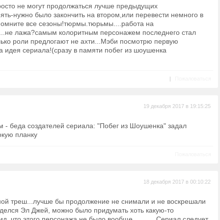
росто не могут продолжаться лучше предыдущих
ять-нужно было закончить на втором,или перевести немного в
помните все сезоны!тюрмы.тюрьмы....работа на
 ...не лажа?самым колоритным персонажем последнего стал
лько роли предлогают не ахти...Мэби посмотрю первую
ега идея сериала!(сразу в памяти побег из шоушенка
|
Пожаловаться
19 декабря 2017 в 19:15:25
м - беда создателей сериала: "Побег из Шоушенка" задал
кую планку
Пожаловаться
18 декабря 2017 в 00:10:22
ой треш...лучше бы продолжение не снимали и не воскрешали
 делся Эл Джей, можно было придумать хоть какую-то
ид, что этого персонажа не было вообще........... Сериал следует