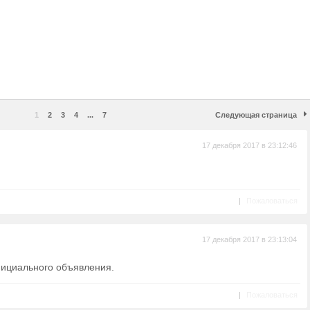
1
2
3
4
...
7
Следующая страница
17 декабря 2017 в 23:12:46
|
Пожаловаться
17 декабря 2017 в 23:13:04
ициального объявления.
|
Пожаловаться