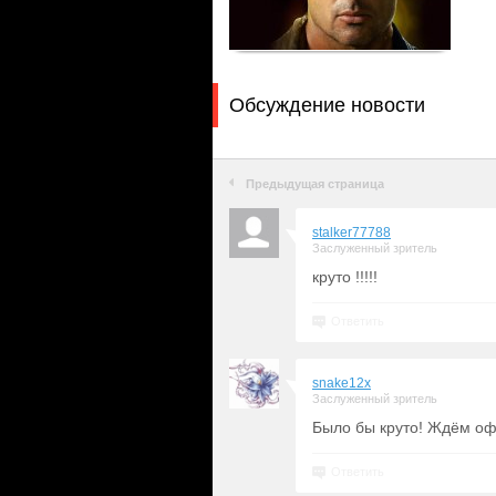
Обсуждение новости
Предыдущая страница
stalker77788
Заслуженный зритель
круто !!!!!
Ответить
snake12x
Заслуженный зритель
Было бы круто! Ждём оф
Ответить