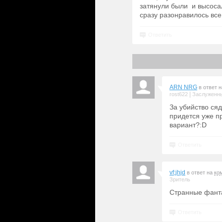
затянули были и высосал
сразу разонравилось все
Ответить
ARN NRG
в ответ 
|
rost622
Заслуженны
За убийство сяд
придется уже п
вариант?:D
Ответить
vf;jhjd
в ответ на
ко
Зритель
Странные фант
Ответить