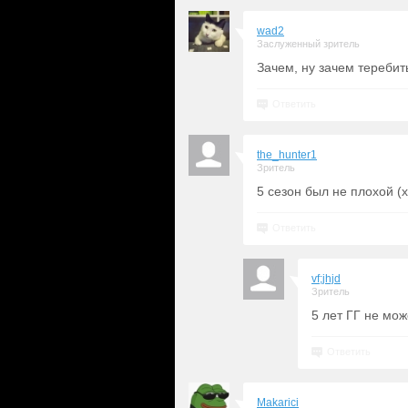
wad2
Заслуженный зритель
Зачем, ну зачем теребит
Ответить
the_hunter1
Зритель
5 сезон был не плохой (х
Ответить
vf;jhjd
Зритель
5 лет ГГ не мо
Ответить
Makarici