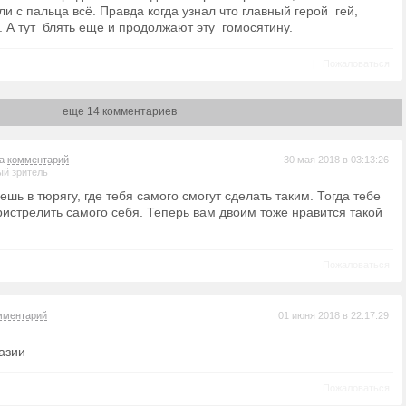
и с пальца всё. Правда когда узнал что главный герой гей,
. А тут блять еще и продолжают эту гомосятину.
|
Пожаловаться
еще 14 комментариев
на
комментарий
30 мая 2018 в 03:13:26
й зритель
ешь в тюрягу, где тебя самого смогут сделать таким. Тогда тебе
ристрелить самого себя. Теперь вам двоим тоже нравится такой
Пожаловаться
мментарий
01 июня 2018 в 22:17:29
азии
Пожаловаться