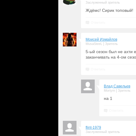
Заслуженный зритель
Ждёмс! Сирик топовый!
Ответить
Моисей Измайлов
|
MusaSteeL
Зритель
5-ый сезон был не ахти 
заканчивать на 4-ом с
Ответить
Влад Савельев
|
Mortym
Зритель
на 1
Ответить
flint-1979
Заслуженный зритель