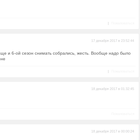
|
Пожаловаться
17 декабря 2017 в 23:52:44
еще и 6-ой сезон снимать собрались, жесть. Вообще надо было
езоне
|
Пожаловаться
18 декабря 2017 в 01:32:45
Пожаловаться
18 декабря 2017 в 00:00:24