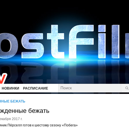
НОВИНКИ
РАСПИСАНИЕ
ННЫЕ БЕЖАТЬ
жденные бежать
екабря 2017 г.
ник Пёрселл готов к шестому сезону «Побега»