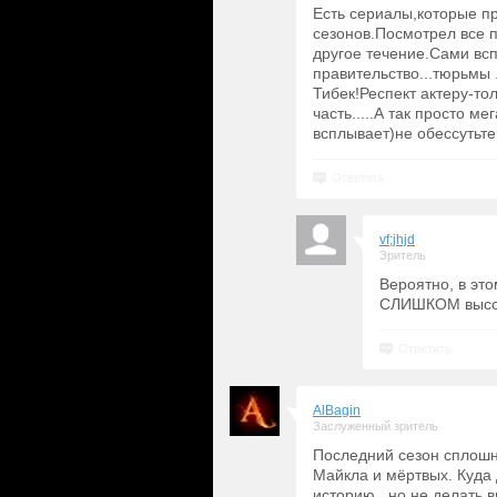
Есть сериалы,которые п
сезонов.Посмотрел все п
другое течение.Сами вс
правительство...тюрьмы
Тибек!Респект актеру-то
часть.....А так просто м
всплывает)не обессутьте
Ответить
vf;jhjd
Зритель
Вероятно, в это
СЛИШКОМ высо
Ответить
AlBagin
Заслуженный зритель
Последний сезон сплошн
Майкла и мёртвых. Куда
историю...но не делать в