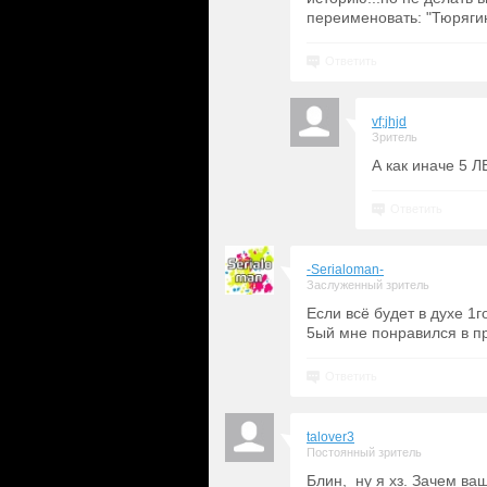
переименовать: "Тюрягин
Ответить
vf;jhjd
Зритель
А как иначе 5 Л
Ответить
-Serialoman-
Заслуженный зритель
Если всё будет в духе 1го
5ый мне понравился в п
Ответить
talover3
Постоянный зритель
Блин, ну я хз. Зачем ва