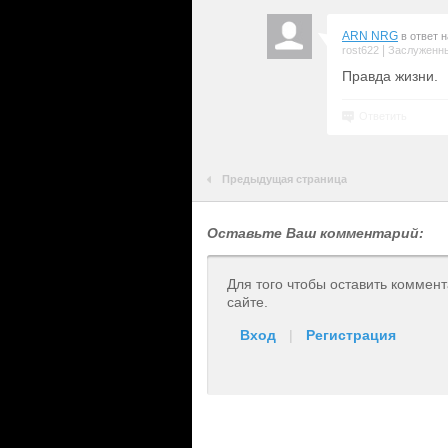
ARN NRG
в ответ 
|
rost622
Заслуженны
Правда жизни.
Ответить
Предыдущая страница
Оставьте Ваш комментарий:
Для того чтобы оставить коммен
сайте.
Вход
|
Регистрация