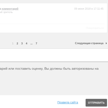
на
комментарий
09 июня 2018 в 17:11:45
й зритель
Пожаловаться
Следующая страница
1
2
3
4
...
7
тарий или поставить оценку, Вы должны быть авторизованы на
Правила сайта