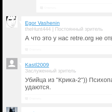
Ответить
Egor Vashenin
|
theHunt444
Постоянный зритель
А что это у нас retre.org не о
Ответить
Kastl2009
Заслуженный зритель
Убийца из "Крика-2")) Психоп
удаются.
Ответить