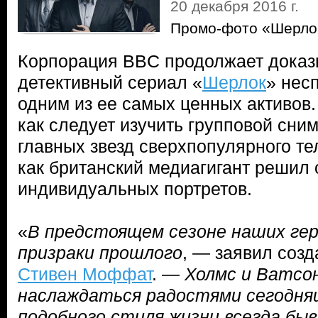
20 декабря 2016 г.
Промо-фото «Шерло
Корпорация BBC продолжает доказы
детективный сериал «
Шерлок
» нес
одним из ее самых ценных активов.
как следует изучить групповой сни
главных звезд сверхпопулярного те
как британский медиагигант решил
индивидуальных портретов.
«
В предстоящем сезоне наших ге
призраки прошлого
, — заявил созд
Стивен Моффат
. —
Холмс и Ватсо
наслаждаться радостями сегодняш
подобного стиля жизни всегда бы