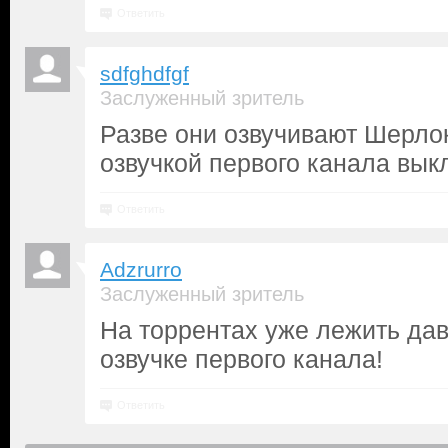
Ответить
sdfghdfgf
Заслуженный зритель
Разве они озвучивают Шерло
озвучкой первого канала вы
Ответить
Adzrurro
Заслуженный зритель
На торрентах уже лежить дав
озвучке первого канала!
Ответить