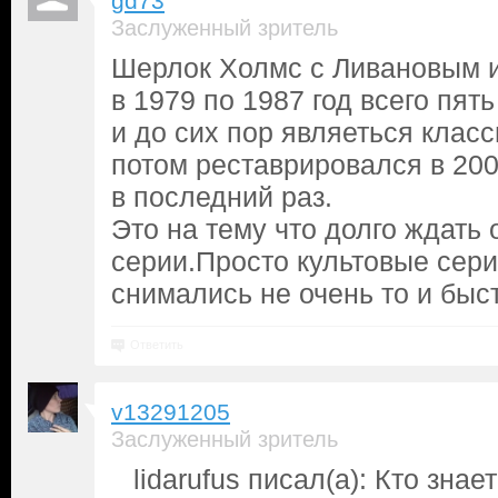
gd73
Заслуженный зритель
Шерлок Холмс с Ливановым
в 1979 по 1987 год всего пят
и до сих пор являеться клас
потом реставрировался в 2002
в последний раз.
Это на тему что долго ждать
серии.Просто культовые сер
снимались не очень то и быс
Ответить
v13291205
Заслуженный зритель
lidarufus писал(а): Кто знае