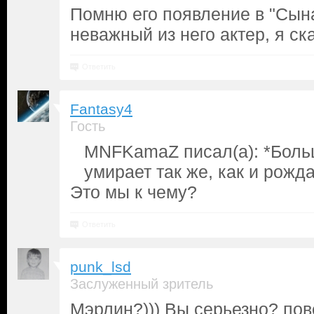
Помню его появление в "Сына
неважный из него актер, я ск
Ответить
Fantasy4
Гость
MNFKamaZ писал(а): *Боль
умирает так же, как и рожда
Это мы к чему?
Ответить
punk_lsd
Заслуженный зритель
Мэрлин?))) Вы серьезно? пов