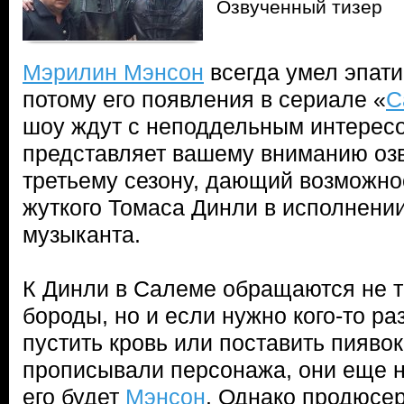
Озвученный тизер
Мэрилин Мэнсон
всегда умел эпати
потому его появления в сериале «
С
шоу ждут с неподдельным интересо
представляет вашему вниманию озв
третьему сезону, дающий возможнос
жуткого Томаса Динли в исполнении
музыканта.
К Динли в Салеме обращаются не т
бороды, но и если нужно кого-то ра
пустить кровь или поставить пияво
прописывали персонажа, они еще не
его будет
Мэнсон
. Однако продюсе