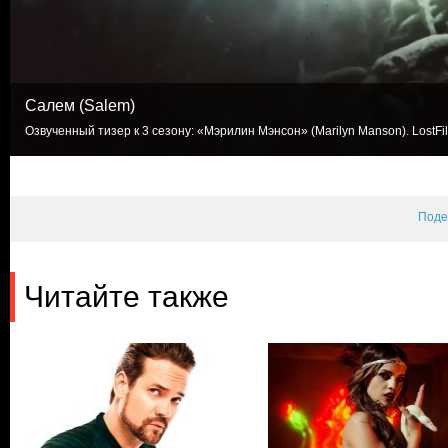
Салем (Salem)
Озвученный тизер к 3 сезону: «Мэрилин Мэнсон» (Marilyn Manson). LostFi
Поде
Читайте также