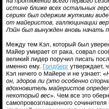
на протяжении всего первого сезо
истине ближе всех остальных геро
сериях был одержим жуткими виде
от майеристов, галлюцинации вер
Лэйн был вынужден вновь начать 
Между тем Кэл, который был уверен
Майер умирает от рака, соврал сооб
великий лидер поручил писать пос
именно ему.
Голдберг
утверждает, ч
Кэл ничего о Майере и не узнает: «
он, здоров ли (это особенно спорны
вдохновитель майеристов опреде
некоторый вес
». Чем все это обер
самопровозглашенного сочинителя 