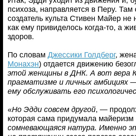
Итак, Эдди уходит из движения и, б
психоза, направляется в Перу. Там 
создатель культа Стивен Майер не 
как ему привиделось когда-то, а жив
здоров.
По словам
Джессики Голдберг
, жен
Монахэн
) отдается движению безог
этой женщины в ДНК. А вот вера К
прагматизме и личных амбициях 
ему обслуживать его психологиче
«
Но Эдди совсем другой
, — продо
которая сама придумала майеризм 
сомневающаяся натура. Именно э