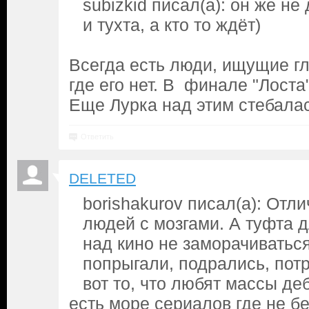
subizkid писал(а): он же не
и тухта, а кто то ждёт)
Всегда есть люди, ищущие г
где его нет. В финале "Лоста
Еще Лурка над этим стебалас
Ответить
DELETED
borishakurov писал(а): Отл
людей с мозгами. А туфта д
над кино не заморачиваться
попрыгали, подрались, потр
вот то, что любят массы де
есть море сериалов где не бе