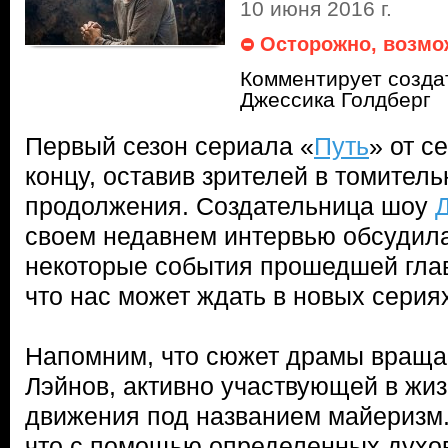
10 июня 2016 г.
Осторожно, возмо
Комментирует созда
Джессика Голдберг
Первый сезон сериала «
Путь
» от с
концу, оставив зрителей в томител
продолжения. Создательница шоу
своем недавнем интервью обсудил
некоторые события прошедшей глав
что нас может ждать в новых серия
Напомним, что сюжет драмы вращае
Лэйнов, активно участвующей в жиз
движения под названием майеризм.
что с помощью определенных духов