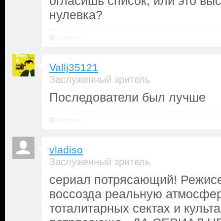
огласишь список, или это в
нулевка?
Ответить
Vallj35121
Заслуженный зритель
Последователи был лучше
Ответить
vladiso
Заслуженный зритель
сериал потрясающий! Режис
воссозда реальную атмосфер
тоталитарных сектах и культа