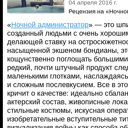
04 апреля 2016 г.
Рецензия на «Ночно
«
Ночной администратор
» — это шп
созданный людьми с очень хорошим
делающей ставку на остросюжетнос
насыщенной экшеном бондианы, эт
кощунственно поглощать большими
редкий, почти штучный продукт сле
маленькими глотками, наслаждаяс
и сложным послевкусием. Все в эт
кричит о качестве: идеально сбал
актерский состав, живописные лока
стильные костюмы, искусная опера
изобретательные вступительные т
визуализация войны как способа о