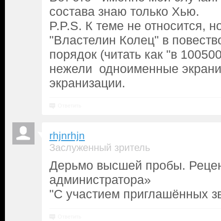
состава знаю только Хью.
P.P.S. К теме не относится, н
"Властелин Колец" в повеств
порядок (читать как "в 100500
нежели одноименные экраниза
экранизации.
Ответить
rhjnrhjn
Заслуженный зритель
Дерьмо высшей пробы. Рецен
администратора»
"С участием приглашённых зв
Ответить