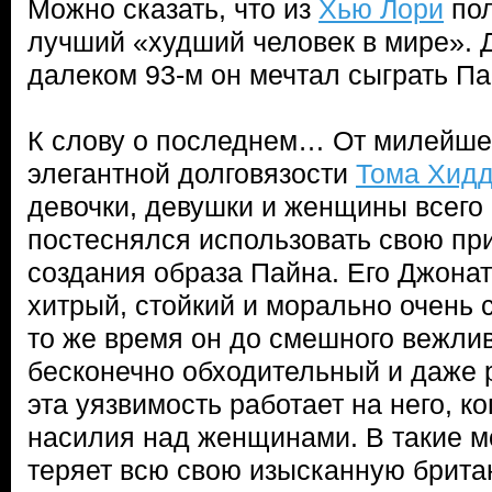
Можно сказать, что из
Хью Лори
пол
лучший «худший человек в мире». Д
далеком 93-м он мечтал сыграть Па
К слову о последнем… От милейше
элегантной долговязости
Тома Хид
девочки, девушки и женщины всего 
постеснялся использовать свою пр
создания образа Пайна. Его Джона
хитрый, стойкий и морально очень 
то же время он до смешного вежли
бесконечно обходительный и даже 
эта уязвимость работает на него, к
насилия над женщинами. В такие м
теряет всю свою изысканную брита