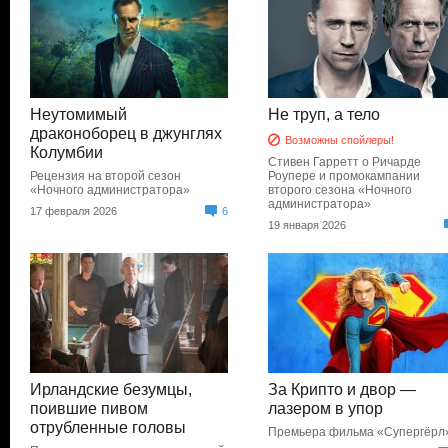
Неутомимый
Не труп, а тело
драконоборец в джунглях
Возможны спойлеры!
Колумбии
Стивен Гарретт о Ричарде
Рецензия на второй сезон
Роупере и промокампании
«Ночного администратора»
второго сезона «Ночного
администратора»
17 февраля 2026
6
19 января 2026
Ирландские безумцы,
За Крипто и двор —
поившие пивом
лазером в упор
отрубленные головы
Премьера фильма «Супергёрл