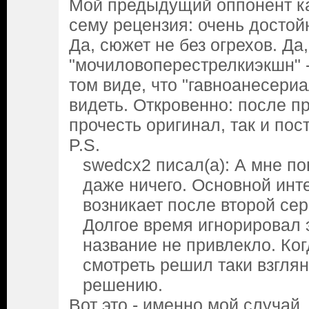
Мой предыдущий оппонент ка
сему рецензия: очень досто
Да, сюжет не без огрехов. Да,
"мочиловоперестрелкиэкшн" -
том виде, что "гавноанесери
видеть. Откровенно: после п
прочесть оригинал, так и пос
P.S.
swedcx2 писал(а): А мне п
даже ничего. Основной инт
возникает после второй сер
Долгое время игнорировал э
название не привлекло. Ког
смотреть решил таки взглян
решению.
Вот это - именно мой случай.