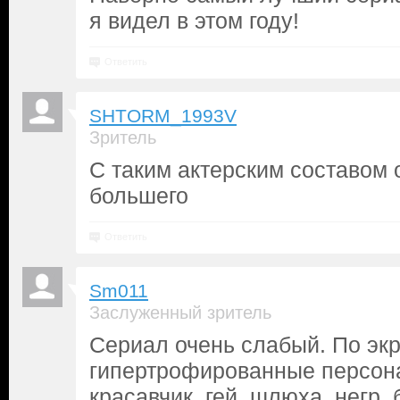
я видел в этом году!
Ответить
SHTORM_1993V
Зритель
С таким актерским составом 
большего
Ответить
Sm011
Заслуженный зритель
Сериал очень слабый. По экр
гипертрофированные персона
красавчик, гей, шлюха, негр, 