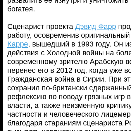
развалить ее изнутри и уничтожить
богатея.
Сценарист проекта
Дэвид Фарр
про
работу, осовременив оригинальны
Карре
, вышедший в 1993 году. Он 
действия с Холодной войны на бол
современному зрителю Арабскую вес
перенес его в 2012 год, когда уже 
Гражданская война в Сирии. При э
сохранил по-британски сдержанный
рефлексию по поводу грязных игр 
власти, а также неизменную критик
частности и человеческого лицеме
благодаря стараниям сценариста Р