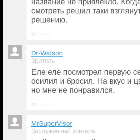
название не привлекло. Когд
смотреть решил таки взгляну
решению.
Ответить
Dr-Watson
Зритель
Еле еле посмотрел первую с
осилил и бросил. На вкус и цв
но мне не понравился.
Ответить
MrSuperVisor
Заслуженный зритель