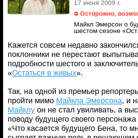
17 июня 2009 г.
Осторожно, возмо
Майкл Эмерсон о бу
шестом сезоне «Ост
Кажется совсем недавно закончился
поклонники не перестают выпытыва
подробности шестого и заключител
«
Остаться в живых
».
Так, на одной из премьер репортеры
пройти мимо
Майкла Эмерсона
, и 
Майклу
он не стал увиливать, а вы
поводу будущего своего персонажа
«Что касается будущего Бена, то мн
сыграет важную роль в решающем с