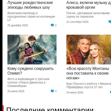
Лучшие рождественские
Алиса, включи музыку д
эпизоды любимых шоу
кровавой оргии
Включаем гирлянду и
Песни, сделавшие культовыми
праздничные серии из коллекции
сцены из сериалов
LF
21 сентября 2025
25 декабря 2025
9
Кому суждено сокрушить
«Всю красоту Монтаны
Олимп?
она поставила к своим
ногам»
Фото и инфомация о третьем
сезоне «Перси Джексона и
Курт Рассел о работе с Мишел
Олимпийцев»
Пфайффер спустя 37 лет
25 июля 2026
4
24 июня 2026
Последние комментарии