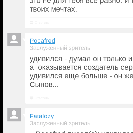
это не для тебя всё равно. И 
твоих мечтах.
Ответить
Pocafred
Заслуженный зритель
удивился - думал он только и
а оказывается создатель сер
удивился еще больше - он же
Сынов...
Ответить
Fatalozy
Заслуженный зритель