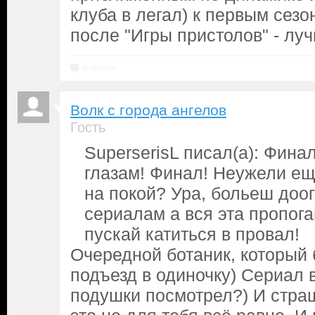
клуба в легал) к первым сезо
после "Игры пристолов" - л
Ответить
Волк с города ангелов
Гость
SuperserisL писал(а): Фина
глазам! Финал! Неужели ещ
на покой? Ура, больеш доо
сериалам а вся эта пропог
пускай катиться в провал!
Очередной ботаник, который 
подъезд в одиночку) Сериал 
подушки посмотрел?) И страш