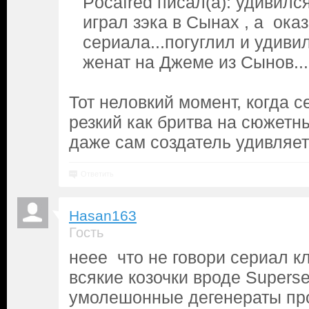
Pocafred писал(а): удивилс
играл зэка в Сынах , а ока
сериала...погуглил и удиви
женат на Джеме из Сынов...
Тот неловкий момент, когда 
резкий как бритва на сюжетн
даже сам создатель удивляет 
Ответить
Hasan163
Гость
неее что не говори сериал 
всякие козочки вроде Superse
умолешонные дегенераты про