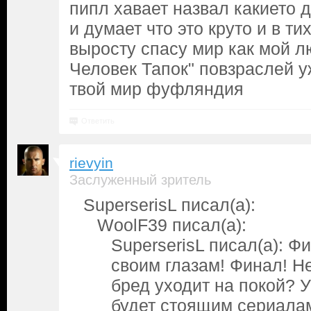
пипл хавает назвал какието 
и думает что это круто и в ти
выросту спасу мир как мой 
Человек Тапок" повзраслей уж
твой мир фуфляндия
Ответить
rievyin
Заслуженный зритель
SuperserisL писал(а):
WoolF39 писал(а):
SuperserisL писал(а): Ф
своим глазам! Финал! Н
бред уходит на покой? 
будет стоящим сериалам