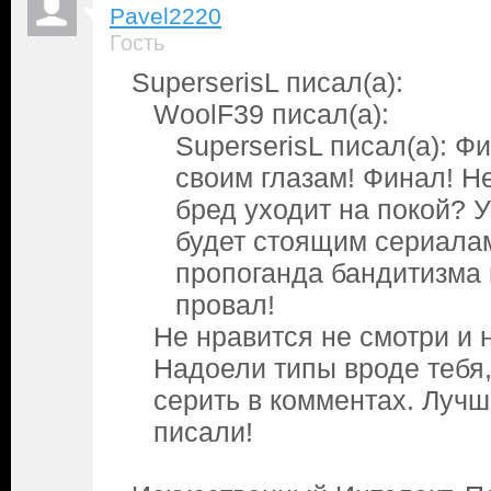
Pavel2220
Гость
SuperserisL писал(а):
WoolF39 писал(а):
SuperserisL писал(а): Ф
своим глазам! Финал! Н
бред уходит на покой? 
будет стоящим сериалам
пропоганда бандитизма 
провал!
Не нравится не смотри и 
Надоели типы вроде тебя,
серить в комментах. Лучш
писали!