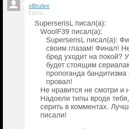
xBrulex
Гость
SuperserisL писал(а):
WoolF39 писал(а):
SuperserisL писал(а): Ф
своим глазам! Финал! Н
бред уходит на покой? 
будет стоящим сериалам
пропоганда бандитизма 
провал!
Не нравится не смотри и 
Надоели типы вроде тебя,
серить в комментах. Лучш
писали!