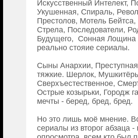
Искусственный Интелект, П
Укушенная, Спираль, Рево
Престолов, Мотель Бейтса,
Стрела, Последователи, Ро
Будущего, Сонная Лощина 
реально стояие сериалы.
Сыны Анархии, Преступная
тяжкие. Шерлок, Мушкитёры
Сверхъестественное, Смер
Острые козырьки, Городж га
мечты - беред, бред, бред.
Но это лишь моё мнение. В
сериалы из второг абзаца -
опросмотра, всем кто был 