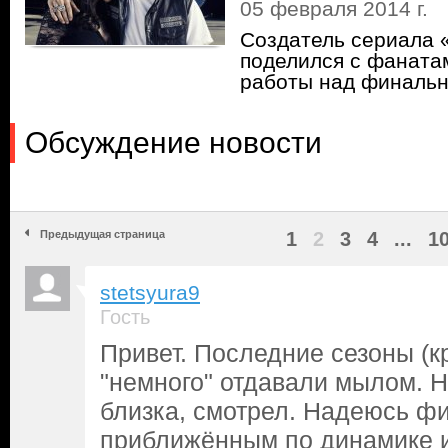
05 февраля 2014 г.
Cоздатель сериала 
поделился с фаната
работы над финаль
Обсуждение новости
Предыдущая страница
1
2
3
4
...
1
stetsyura9
Гость
Привет. Последние сезоны (к
"немного" отдавали мылом. Н
близка, смотрел. Надеюсь ф
приближённым по динамике и