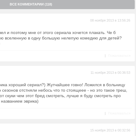
ВСЕ КОММЕНТАРИИ (118)
08 ноября 2013 в 13:56:26
вел и поэтому мне от этого сериала хочется плакать. Че б
сю вселенную в одну большую нелепую комедию для детей?
ы
|
Пожаловаться
11 ноября 2013 в 00:36:53
эврика хороший сериал?) Жутчайшее говно! Ложился в больницу
 сезонов отстняли небось что то стоящеее - но это такое треш,
от скуки чем этот бред смотреть, лучше я буду смотреть про
д названием эврика)
|
Пожаловаться
15 ноября 2013 в 00:32:56