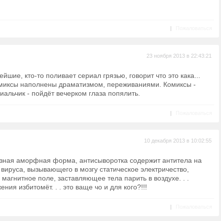
|
Пожаловаться
23 ноября 2013 в 22:43:21
йшие, кто-то поливает сериал грязью, говорит что это кака...
комиксы наполнены драматизмом, переживаниями. Комиксы -
альчик - пойдёт вечерком глаза попялить.
|
Пожаловаться
10 декабря 2013 в 10:02:55
разная аморфная форма, антисыворотка содержит антитела на
вируса, вызывающего в мозгу статическое электричество,
магнитное поле, заставляющее тела парить в воздухе. . .
ия избитомёт. . . это ваще чо и для кого?!!!
|
Пожаловаться