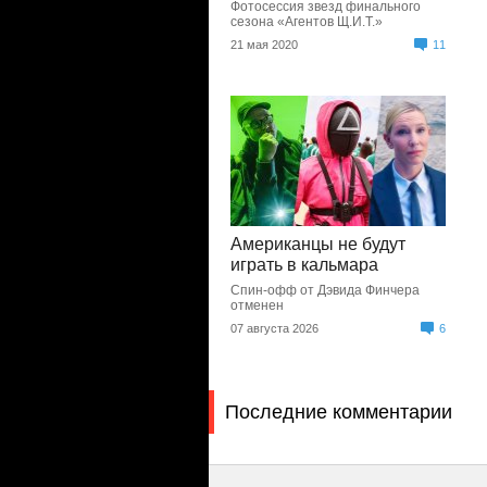
Фотосессия звезд финального
сезона «Агентов Щ.И.Т.»
21 мая 2020
11
Американцы не будут
играть в кальмара
Спин-офф от Дэвида Финчера
отменен
07 августа 2026
6
Последние комментарии