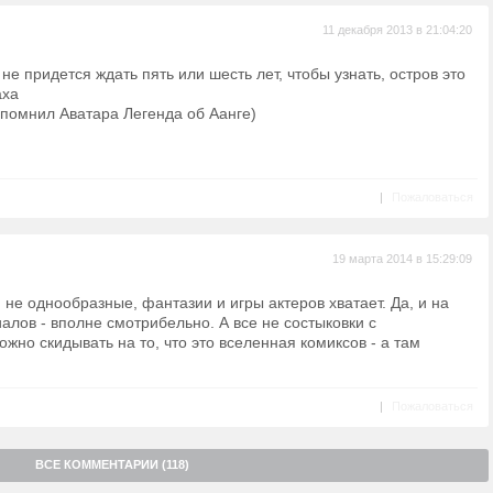
11 декабря 2013 в 21:04:20
 не придется ждать пять или шесть лет, чтобы узнать, остров это
аха
спомнил Аватара Легенда об Аанге)
|
Пожаловаться
19 марта 2014 в 15:29:09
не однообразные, фантазии и игры актеров хватает. Да, и на
алов - вполне смотрибельно. А все не состыковки с
жно скидывать на то, что это вселенная комиксов - а там
|
Пожаловаться
ВСЕ КОММЕНТАРИИ (118)