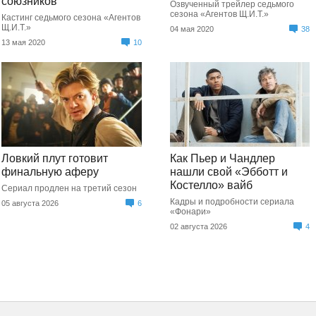
союзников
Озвученный трейлер седьмого
сезона «Агентов Щ.И.Т.»
Кастинг седьмого сезона «Агентов
Щ.И.Т.»
04 мая 2020
38
13 мая 2020
10
Ловкий плут готовит
Как Пьер и Чандлер
финальную аферу
нашли свой «Эбботт и
Костелло» вайб
Сериал продлен на третий сезон
Кадры и подробности сериала
05 августа 2026
6
«Фонари»
02 августа 2026
4