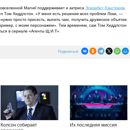
новселенной Marvel поддерживает и актриса
Элизабет Хэнстридж
.
нул Том Хиддлстон. «У меня есть решение всех проблем Локи, —
 нужно просто присесть, выпить чаю, получить дружеское объятие.
апример, с моим персонажем». Тем временем, сам Том Хиддлстон
ться в сериале «Агенты Щ.И.Т».
Поделиться:
Колсон собирает
Их последняя миссия