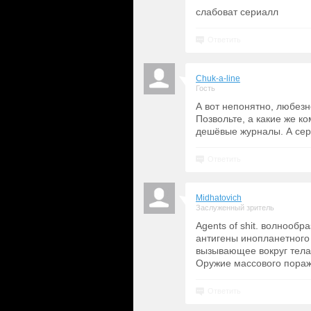
слабоват сериалл
Ответить
Chuk-a-line
Гость
А вот непонятно, любезне
Позвольте, а какие же 
дешёвые журналы. А сери
Ответить
Midhatovich
Заслуженный зритель
Agents of shit. волнооб
антигены инопланетного 
вызывающее вокруг тела 
Оружие массового поражен
Ответить