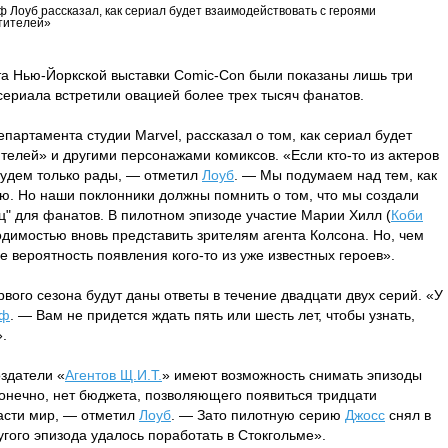
 Лоуб рассказал, как сериал будет взаимодействовать с героями
тителей»
рта Нью-Йоркской выставки Comiс-Con были показаны лишь три
сериала встретили овацией более трех тысяч фанатов.
епартамента студии Marvel, рассказал о том, как сериал будет
телей» и другими персонажами комиксов. «Если кто-то из актеров
будем только рады, — отметил
Лоуб
. — Мы подумаем над тем, как
ию. Но наши поклонники должны помнить о том, что мы создали
ц" для фанатов. В пилотном эпизоде участие Марии Хилл (
Коби
димостью вновь представить зрителям агента Колсона. Но, чем
 вероятность появления кого-то из уже известных героев».
рвого сезона будут даны ответы в течение двадцати двух серий. «У
еф
. — Вам не придется ждать пять или шесть лет, чтобы узнать,
».
оздатели «
Агентов Щ.И.Т.
» имеют возможность снимать эпизоды
 конечно, нет бюджета, позволяющего появиться тридцати
асти мир, — отметил
Лоуб
. — Зато пилотную серию
Джосс
снял в
гого эпизода удалось поработать в Стокгольме».