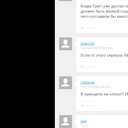
Кларк Грегг уже достал 
должен быть мелкой сошк
него поставили бы какого
Ответить
drakossh
Заслуженный зритель
Если от этого сериала Н
Ответить
Lebiavan
Постоянный зритель
В принципе не плохо!!! Н
Ответить
киф
Гость