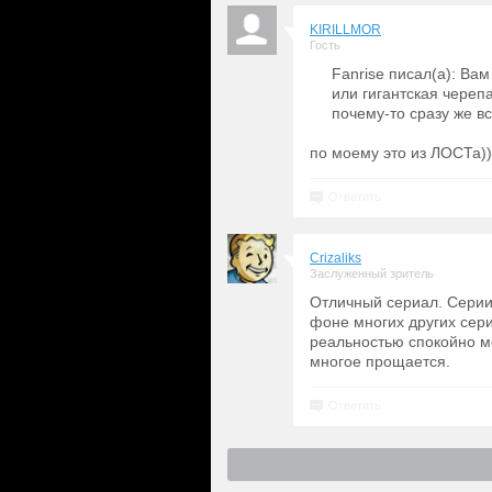
KIRILLMOR
Гость
Fanrise писал(а): Вам
или гигантская череп
почему-то сразу же в
по моему это из ЛОСТа))
Ответить
Crizaliks
Заслуженный зритель
Отличный сериал. Серии 
фоне многих других сери
реальностью спокойно мо
многое прощается.
Ответить