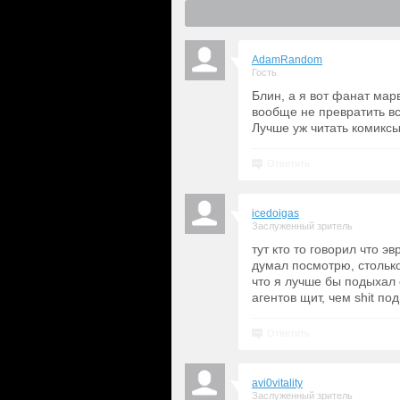
AdamRandom
Гость
Блин, а я вот фанат мар
вообще не превратить в
Лучше уж читать комикс
Ответить
icedoigas
Заслуженный зритель
тут кто то говорил что 
думал посмотрю, столько
что я лучше бы подыхал 
агентов щит, чем shit по
Ответить
avi0vitality
Заслуженный зритель