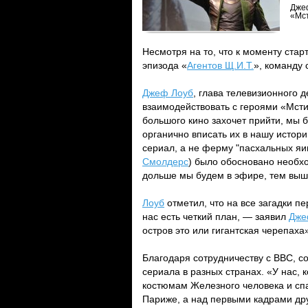
Джеф
«Мс
Несмотря на то, что к моменту ста
эпизода «
Агентов Щ.И.Т.
», команду 
Джеф Лоуб
, глава телевизионного д
взаимодействовать с героями «Мсти
большого кино захочет прийти, мы 
органично вписать их в нашу истор
сериал, а не ферму "пасхальных яи
Смолдерс
) было обосновано необхо
дольше мы будем в эфире, тем выше
Лоуб
отметил, что на все загадки пе
нас есть четкий план, — заявил
Дж
остров это или гигантская черепаха
Благодаря сотрудничеству с BBC, с
сериала в разных странах. «У нас,
костюмам Железного человека и сп
Париже, а над первыми кадрами дру