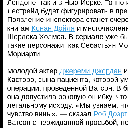
Лондоне, так и в Нью-Йорке. Точно 
Лестрейд будет фигурировать в пре
Появление инспектора станет оче
книгам
Конан Дойля
и многочислен
Шерлока Холмса. В сериале уже б
такие персонажи, как Себастьян М
Мориарти.
Молодой актер
Джереми Джордан
и
Касторо, сына пациента, которой у
операции, проведенной Ватсон. В б
она допустила роковую ошибку, что
летальному исходу. «Мы узнаем, ч
чувство вины», — сказал
Роб Доэрт
Ватсон с неожиданной просьбой, по