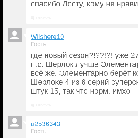
спасибо Лосту, кому не нравит
Ответить
Wilshere10
Гость
где новый сезон?!??!?! уже 27
п.с. Шерлок лучше Элементар
всё же. Элементарно берёт к
Шерлоке 4 из 6 серий суперски
штук 15, так что норм. имхо
Ответить
u2536343
Гость