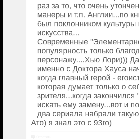
раз за то, что очень утонче
манеры и т.п. Англии...по к
был поклонником культуры 
искусства...
Современные "Элементарно
популярность только благо
персонажу....Хью Лори))) Да,
именно с Доктора Хауса на
когда главный герой - егоис
которая думает только о себ
зрителя...когда закончился
искать ему замену...вот и п
два сериала набрали такую
Ато) я знал это с 93го)
Ответить