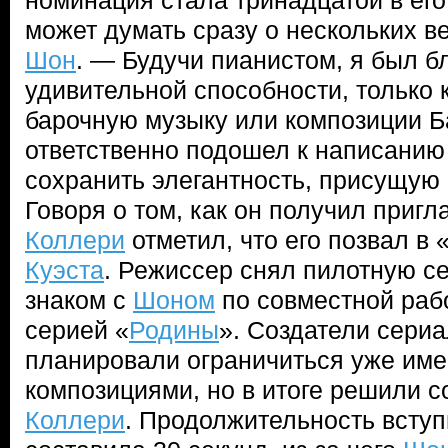
номинация стала тринадцатой в ег
может думать сразу о нескольких в
Шон
. — Будучи пианистом, я был бл
удивительной способности, только 
барочную музыку или композиции Б
ответственно подошел к написанию
сохранить элегантность, присущую 
Говоря о том, как он получил пригл
Коллери
отметил, что его позвал в 
Куэста
. Режиссер снял пилотную с
знаком с
Шоном
по совместной раб
серией «
Родины
». Создатели сери
планировали ограничиться уже и
композициями, но в итоге решили с
Коллери
. Продолжительность вступ