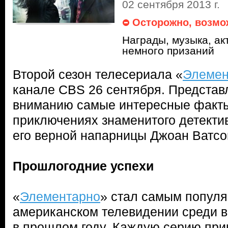
02 сентября 2013 г.
Осторожно, возмо
Награды, музыка, ак
немного призаний
Второй сезон телесериала «
Элемен
канале CBS 26 сентября. Предста
вниманию самые интересные факты
приключениях знаменитого детекти
его верной напарницы Джоан Ватсо
Прошлогодние успехи
«
Элементарно
» стал самым попул
американском телевидении среди вс
в прошлом году. Каждую серию пр