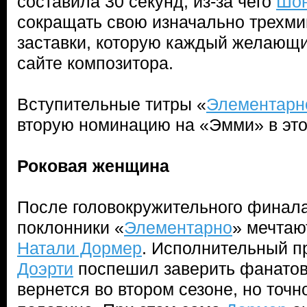
составила 30 секунд, из-за чего
Шо
сокращать свою изначально трехм
заставки, которую каждый желающи
сайте композитора.
Вступительные титры «
Элементарн
вторую номинацию на «Эмми» в это
Роковая женщина
После головокружительного финала
поклонники «
Элементарно
» мечтаю
Натали Дормер
. Исполнительный 
Доэрти
поспешил заверить фанатов
вернется во втором сезоне, но точн