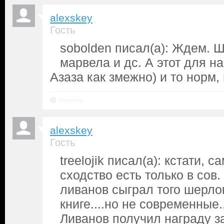
alexskey
Гость
sobolden писал(а): Ждем. 
марвела и дс. А этот для на
Азаза как змежно) и то норм, 
Ответить
alexskey
Гость
treelojik писал(а): кстати, 
сходство есть только в сов.
ливанов сыграл того шерлок
книге....но не современные..
Ливанов получил награду з