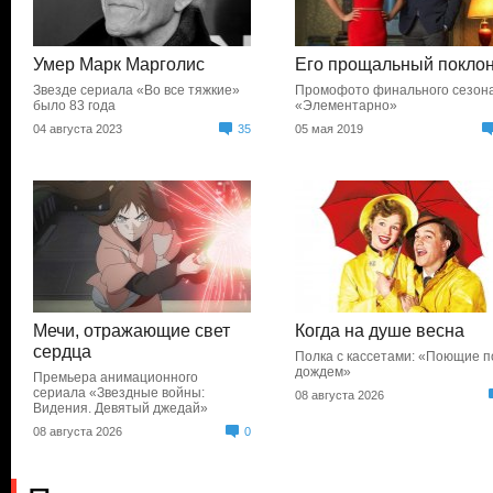
Умер Марк Марголис
Его прощальный покло
Звезде сериала «Во все тяжкие»
Промофото финального сезон
было 83 года
«Элементарно»
04 августа 2023
35
05 мая 2019
Мечи, отражающие свет
Когда на душе весна
сердца
Полка с кассетами: «Поющие п
дождем»
Премьера анимационного
сериала «Звездные войны:
08 августа 2026
Видения. Девятый джедай»
08 августа 2026
0