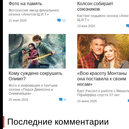
Фото на память
Колсон собирает
союзников
Фотосессия звезд финального
сезона «Агентов Щ.И.Т.»
Кастинг седьмого сезона «Аген
Щ.И.Т.»
21 мая 2020
11
13 мая 2020
Кому суждено сокрушить
«Всю красоту Монтаны
Олимп?
она поставила к своим
ногам»
Фото и инфомация о третьем
сезоне «Перси Джексона и
Курт Рассел о работе с Мишел
Олимпийцев»
Пфайффер спустя 37 лет
25 июля 2026
4
24 июня 2026
Последние комментарии