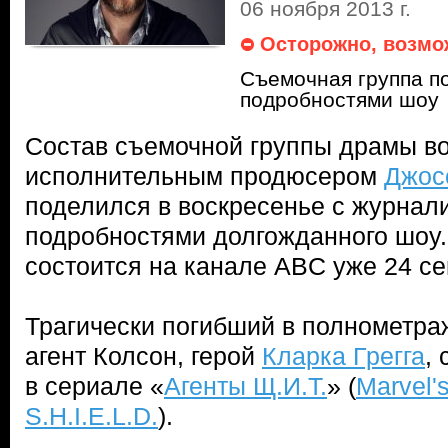
06 ноября 2013 г.
Осторожно, возмо
Съемочная группа п
подробностями шоу
Состав съемочной группы драмы во
исполнительным продюсером
Джос
поделился в воскресенье с журнал
подробностями долгожданного шоу
состоится на канале ABC уже 24 се
Трагически погибший в полнометр
агент Колсон, герой
Кларка Грегга
,
в сериале «
Агенты Щ.И.Т.
» (
Marvel's
S.H.I.E.L.D.
).