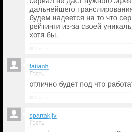
сериал не даст нужного эфек
дальнейшего транслировани
будем надеется на то что се
рейтинги из-за своей уникал
хотя бы.
Ответить
fatianh
Гость
отлично будет под что работа
Ответить
spartakjiv
Гость