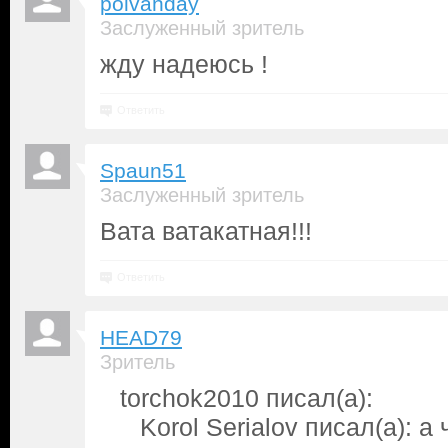
polvanday
Заслуженный зритель
жду надеюсь !
Ответить
Spaun51
Заслуженный зритель
Вата ватакатная!!!
Ответить
HEAD79
Зритель
torchok2010 писал(а):
Korol Serialov писал(а): а