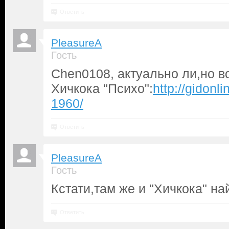
Ответить
PleasureA
Гость
Chen0108, актуально ли,но в
Хичкока "Психо":
http://gidonl
1960/
Ответить
PleasureA
Гость
Кстати,там же и "Хичкока" на
Ответить