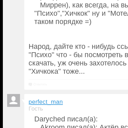
Миррен), как всегда, на в
"Психо","Хичкок" ну и "Моте
таком порядке =)
Народ, дайте кто - нибудь сс
"Психо" что - бы посмотреть 
скачать, уж очень захотелось
"Хичкока" тоже...
Ответить
perfect_man
Гость
Daryched писал(а):
Akroom писал(а): Актёр в