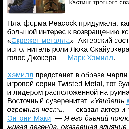
Кастинг третьего се
Платформа Peacock придумала, как
большой интерес к возвращению к
«
Скрежет металла
». Актерский сос
исполнитель роли Люка Скайуокер
голос Джокера —
Марк Хэмилл
.
Хэмилл
предстанет в образе Чарли 
игровой серии Twisted Metal, тот б
и лидером расположенной на руин
Восточный суверенитет.
«Увидеть
огромная честь
, — сказал актер и
Энтони Маки
. —
Я его давний покл
живая легенда, оказавшая влияние 