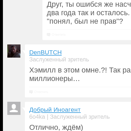
Друг, ты ошибся же насч
два года так и осталось
"понял, был не прав"?
Ответить
DenBUTCH
Заслуженный зритель
Хэмилл в этом омне.?! Так р
миллионеры…
Ответить
Добрый Иноагент
|
6o4ka
Заслуженный зритель
Отлично, ждём)