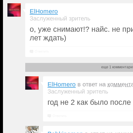
ElHomero
Заслуженный зритель
о, уже снимают!? найс. не п
лет ждать)
Ответить
еще 1 комментари
ElHomero
в ответ на
коммент
Заслуженный зритель
год не 2 как было после
Ответить