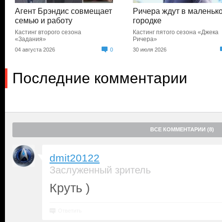
Агент Брэндис совмещает
Ричера ждут в маленьк
семью и работу
городке
Кастинг второго сезона
Кастинг пятого сезона «Джека
«Задания»
Ричера»
04 августа 2026
0
30 июля 2026
Последние комментарии
ВСЕ КОММЕНТАРИИ (8)
dmit20122
Заслуженный зритель
Круть )
Ответить